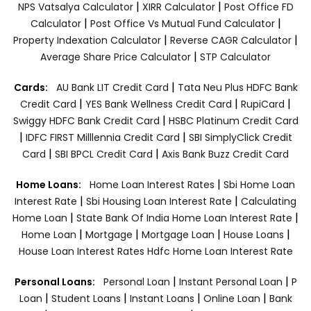
|
|
NPS Vatsalya Calculator
XIRR Calculator
Post Office FD
|
|
Calculator
Post Office Vs Mutual Fund Calculator
|
|
Property Indexation Calculator
Reverse CAGR Calculator
|
Average Share Price Calculator
STP Calculator
|
Cards:
AU Bank LIT Credit Card
Tata Neu Plus HDFC Bank
|
|
|
Credit Card
YES Bank Wellness Credit Card
RupiCard
|
Swiggy HDFC Bank Credit Card
HSBC Platinum Credit Card
|
|
IDFC FIRST Milllennia Credit Card
SBI SimplyClick Credit
|
|
Card
SBI BPCL Credit Card
Axis Bank Buzz Credit Card
|
Home Loans:
Home Loan Interest Rates
Sbi Home Loan
|
|
Interest Rate
Sbi Housing Loan Interest Rate
Calculating
|
|
Home Loan
State Bank Of India Home Loan Interest Rate
|
|
|
|
Home Loan
Mortgage
Mortgage Loan
House Loans
House Loan Interest Rates
Hdfc Home Loan Interest Rate
|
|
Personal Loans:
Personal Loan
Instant Personal Loan
P
|
|
|
|
Loan
Student Loans
Instant Loans
Online Loan
Bank