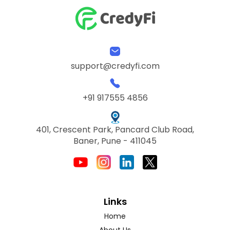
support@credyfi.com
+91 917555 4856
401, Crescent Park, Pancard Club Road,
Baner, Pune - 411045
Links
Home
About Us