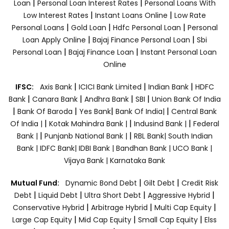
|
|
Loan
Personal Loan Interest Rates
Personal Loans With
|
|
Low Interest Rates
Instant Loans Online
Low Rate
|
|
|
Personal Loans
Gold Loan
Hdfc Personal Loan
Personal
|
|
Loan Apply Online
Bajaj Finance Personal Loan
Sbi
|
|
Personal Loan
Bajaj Finance Loan
Instant Personal Loan
Online
|
|
|
IFSC:
Axis Bank
ICICI Bank Limited
Indian Bank
HDFC
|
|
|
|
Bank
Canara Bank
Andhra Bank
SBI
Union Bank Of India
|
|
|
|
Bank Of Baroda
Yes Bank
Bank Of India|
Central Bank
|
|
|
Of India |
Kotak Mahindra Bank |
Indusind Bank |
Federal
|
|
Bank |
Punjanb National Bank |
RBL Bank|
South Indian
Bank |
IDFC Bank|
IDBI Bank |
Bandhan Bank |
UCO Bank |
Vijaya Bank |
Karnataka Bank
|
|
Mutual Fund:
Dynamic Bond Debt
Gilt Debt
Credit Risk
|
|
|
|
Debt
Liquid Debt
Ultra Short Debt
Aggressive Hybrid
|
|
|
Conservative Hybrid
Arbitrage Hybrid
Multi Cap Equity
|
|
|
Large Cap Equity
Mid Cap Equity
Small Cap Equity
Elss