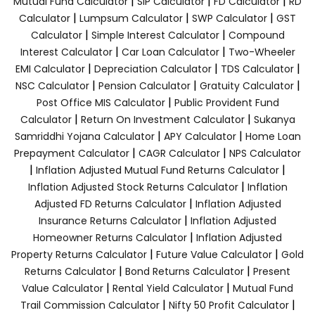
|
|
|
Mutual Fund Calculator
SIP Calculator
FD Calculator
RD
|
|
|
Calculator
Lumpsum Calculator
SWP Calculator
GST
|
|
Calculator
Simple Interest Calculator
Compound
|
|
Interest Calculator
Car Loan Calculator
Two-Wheeler
|
|
|
EMI Calculator
Depreciation Calculator
TDS Calculator
|
|
|
NSC Calculator
Pension Calculator
Gratuity Calculator
|
Post Office MIS Calculator
Public Provident Fund
|
|
Calculator
Return On Investment Calculator
Sukanya
|
|
Samriddhi Yojana Calculator
APY Calculator
Home Loan
|
|
Prepayment Calculator
CAGR Calculator
NPS Calculator
|
|
Inflation Adjusted Mutual Fund Returns Calculator
|
Inflation Adjusted Stock Returns Calculator
Inflation
|
Adjusted FD Returns Calculator
Inflation Adjusted
|
Insurance Returns Calculator
Inflation Adjusted
|
Homeowner Returns Calculator
Inflation Adjusted
|
|
Property Returns Calculator
Future Value Calculator
Gold
|
|
Returns Calculator
Bond Returns Calculator
Present
|
|
Value Calculator
Rental Yield Calculator
Mutual Fund
|
|
Trail Commission Calculator
Nifty 50 Profit Calculator