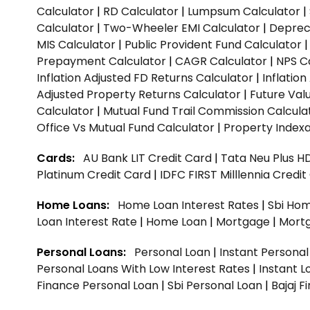
Calculator
|
RD Calculator
|
Lumpsum Calculator
|
Calculator
|
Two-Wheeler EMI Calculator
|
Depreci
MIS Calculator
|
Public Provident Fund Calculator
Prepayment Calculator
|
CAGR Calculator
|
NPS C
Inflation Adjusted FD Returns Calculator
|
Inflatio
Adjusted Property Returns Calculator
|
Future Val
Calculator
|
Mutual Fund Trail Commission Calcula
Office Vs Mutual Fund Calculator
|
Property Indexa
Cards:
AU Bank LIT Credit Card
|
Tata Neu Plus H
Platinum Credit Card
|
IDFC FIRST Milllennia Credi
Home Loans:
Home Loan Interest Rates
|
Sbi Hom
Loan Interest Rate
|
Home Loan
|
Mortgage
|
Mort
Personal Loans:
Personal Loan
|
Instant Persona
Personal Loans With Low Interest Rates
|
Instant L
Finance Personal Loan
|
Sbi Personal Loan
|
Bajaj 