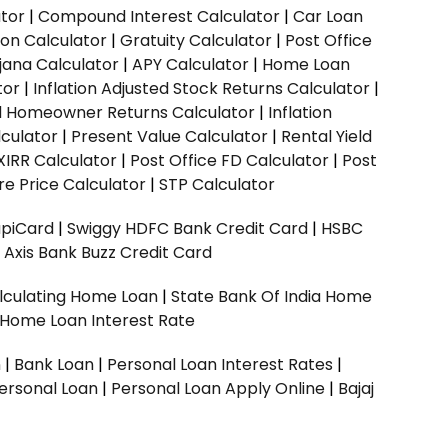
ator
|
Compound Interest Calculator
|
Car Loan
ion Calculator
|
Gratuity Calculator
|
Post Office
jana Calculator
|
APY Calculator
|
Home Loan
tor
|
Inflation Adjusted Stock Returns Calculator
|
ed Homeowner Returns Calculator
|
Inflation
culator
|
Present Value Calculator
|
Rental Yield
XIRR Calculator
|
Post Office FD Calculator
|
Post
e Price Calculator
|
STP Calculator
upiCard
|
Swiggy HDFC Bank Credit Card
|
HSBC
|
Axis Bank Buzz Credit Card
lculating Home Loan
|
State Bank Of India Home
 Home Loan Interest Rate
n
|
Bank Loan
|
Personal Loan Interest Rates
|
ersonal Loan
|
Personal Loan Apply Online
|
Bajaj