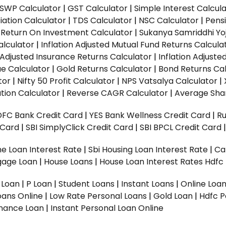
SWP Calculator
|
GST Calculator
|
Simple Interest Calcul
ation Calculator
|
TDS Calculator
|
NSC Calculator
|
Pens
|
Return On Investment Calculator
|
Sukanya Samriddhi Yo
alculator
|
Inflation Adjusted Mutual Fund Returns Calcula
n Adjusted Insurance Returns Calculator
|
Inflation Adjust
ue Calculator
|
Gold Returns Calculator
|
Bond Returns Cal
tor
|
Nifty 50 Profit Calculator
|
NPS Vatsalya Calculator
|
tion Calculator
|
Reverse CAGR Calculator
|
Average Shar
DFC Bank Credit Card
|
YES Bank Wellness Credit Card
|
R
t Card
|
SBI SimplyClick Credit Card
|
SBI BPCL Credit Card
e Loan Interest Rate
|
Sbi Housing Loan Interest Rate
|
Ca
gage Loan
|
House Loans
|
House Loan Interest Rates
Hdfc
l Loan
|
P Loan
|
Student Loans
|
Instant Loans
|
Online Loa
oans Online
|
Low Rate Personal Loans
|
Gold Loan
|
Hdfc P
Finance Loan
|
Instant Personal Loan Online