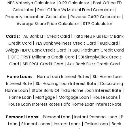
|
|
NPS Vatsalya Calculator
XIRR Calculator
Post Office FD
|
|
Calculator
Post Office Vs Mutual Fund Calculator
|
|
Property Indexation Calculator
Reverse CAGR Calculator
|
Average Share Price Calculator
STP Calculator
|
Cards:
AU Bank LIT Credit Card
Tata Neu Plus HDFC Bank
|
|
|
Credit Card
YES Bank Wellness Credit Card
RupiCard
|
Swiggy HDFC Bank Credit Card
HSBC Platinum Credit Card
|
|
IDFC FIRST Milllennia Credit Card
SBI SimplyClick Credit
|
|
Card
SBI BPCL Credit Card
Axis Bank Buzz Credit Card
|
Home Loans:
Home Loan Interest Rates
Sbi Home Loan
|
|
Interest Rate
Sbi Housing Loan Interest Rate
Calculating
|
|
Home Loan
State Bank Of India Home Loan Interest Rate
|
|
|
|
Home Loan
Mortgage
Mortgage Loan
House Loans
House Loan Interest Rates
Hdfc Home Loan Interest Rate
|
|
Personal Loans:
Personal Loan
Instant Personal Loan
P
|
|
|
|
Loan
Student Loans
Instant Loans
Online Loan
Bank