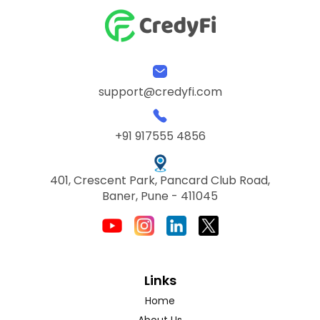
support@credyfi.com
+91 917555 4856
401, Crescent Park, Pancard Club Road,
Baner, Pune - 411045
Links
Home
About Us