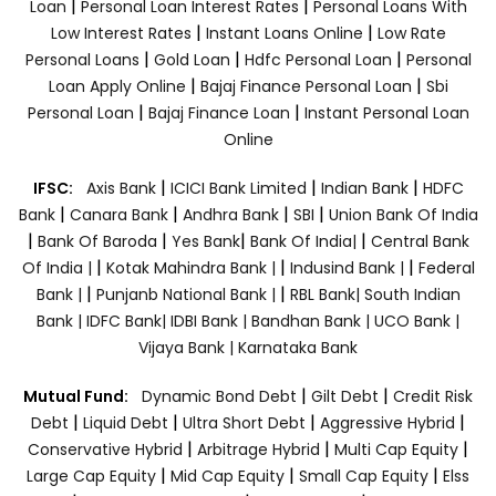
|
|
Loan
Personal Loan Interest Rates
Personal Loans With
|
|
Low Interest Rates
Instant Loans Online
Low Rate
|
|
|
Personal Loans
Gold Loan
Hdfc Personal Loan
Personal
|
|
Loan Apply Online
Bajaj Finance Personal Loan
Sbi
|
|
Personal Loan
Bajaj Finance Loan
Instant Personal Loan
Online
|
|
|
IFSC:
Axis Bank
ICICI Bank Limited
Indian Bank
HDFC
|
|
|
|
Bank
Canara Bank
Andhra Bank
SBI
Union Bank Of India
|
|
|
|
Bank Of Baroda
Yes Bank
Bank Of India|
Central Bank
|
|
|
Of India |
Kotak Mahindra Bank |
Indusind Bank |
Federal
|
|
Bank |
Punjanb National Bank |
RBL Bank|
South Indian
Bank |
IDFC Bank|
IDBI Bank |
Bandhan Bank |
UCO Bank |
Vijaya Bank |
Karnataka Bank
|
|
Mutual Fund:
Dynamic Bond Debt
Gilt Debt
Credit Risk
|
|
|
|
Debt
Liquid Debt
Ultra Short Debt
Aggressive Hybrid
|
|
|
Conservative Hybrid
Arbitrage Hybrid
Multi Cap Equity
|
|
|
Large Cap Equity
Mid Cap Equity
Small Cap Equity
Elss