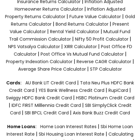
|
Insurance Returns Calculator
Inflation Adjusted
|
Homeowner Returns Calculator
Inflation Adjusted
|
|
Property Returns Calculator
Future Value Calculator
Gold
|
|
Returns Calculator
Bond Returns Calculator
Present
|
|
Value Calculator
Rental Yield Calculator
Mutual Fund
|
|
Trail Commission Calculator
Nifty 50 Profit Calculator
|
|
NPS Vatsalya Calculator
XIRR Calculator
Post Office FD
|
|
Calculator
Post Office Vs Mutual Fund Calculator
|
|
Property Indexation Calculator
Reverse CAGR Calculator
|
Average Share Price Calculator
STP Calculator
|
Cards:
AU Bank LIT Credit Card
Tata Neu Plus HDFC Bank
|
|
|
Credit Card
YES Bank Wellness Credit Card
RupiCard
|
Swiggy HDFC Bank Credit Card
HSBC Platinum Credit Card
|
|
IDFC FIRST Milllennia Credit Card
SBI SimplyClick Credit
|
|
Card
SBI BPCL Credit Card
Axis Bank Buzz Credit Card
|
Home Loans:
Home Loan Interest Rates
Sbi Home Loan
|
|
Interest Rate
Sbi Housing Loan Interest Rate
Calculating