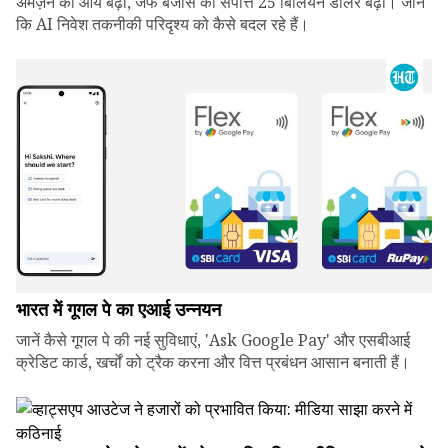
अमेज़न की आय बढ़ी, जेफ बेजोस की संपत्ति 25 बिलियन डॉलर बढ़ी। जानें
कि AI निवेश तकनीकी परिदृश्य को कैसे बदल रहे हैं।
भारत में गूगल पे का एआई उन्नयन
जानें कैसे गूगल पे की नई सुविधाएं, 'Ask Google Pay' और एसबीआई
क्रेडिट कार्ड, खर्चों को ट्रैक करना और वित्त प्रबंधन आसान बनाती हैं।