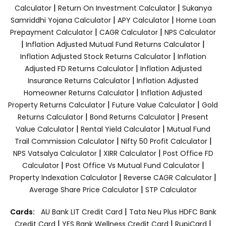
|
|
Calculator
Return On Investment Calculator
Sukanya
|
|
Samriddhi Yojana Calculator
APY Calculator
Home Loan
|
|
Prepayment Calculator
CAGR Calculator
NPS Calculator
|
|
Inflation Adjusted Mutual Fund Returns Calculator
|
Inflation Adjusted Stock Returns Calculator
Inflation
|
Adjusted FD Returns Calculator
Inflation Adjusted
|
Insurance Returns Calculator
Inflation Adjusted
|
Homeowner Returns Calculator
Inflation Adjusted
|
|
Property Returns Calculator
Future Value Calculator
Gold
|
|
Returns Calculator
Bond Returns Calculator
Present
|
|
Value Calculator
Rental Yield Calculator
Mutual Fund
|
|
Trail Commission Calculator
Nifty 50 Profit Calculator
|
|
NPS Vatsalya Calculator
XIRR Calculator
Post Office FD
|
|
Calculator
Post Office Vs Mutual Fund Calculator
|
|
Property Indexation Calculator
Reverse CAGR Calculator
|
Average Share Price Calculator
STP Calculator
|
Cards:
AU Bank LIT Credit Card
Tata Neu Plus HDFC Bank
|
|
|
Credit Card
YES Bank Wellness Credit Card
RupiCard