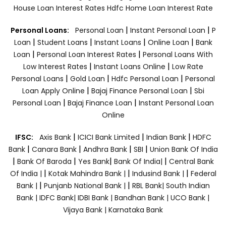
House Loan Interest Rates
Hdfc Home Loan Interest Rate
|
|
Personal Loans:
Personal Loan
Instant Personal Loan
P
|
|
|
|
Loan
Student Loans
Instant Loans
Online Loan
Bank
|
|
Loan
Personal Loan Interest Rates
Personal Loans With
|
|
Low Interest Rates
Instant Loans Online
Low Rate
|
|
|
Personal Loans
Gold Loan
Hdfc Personal Loan
Personal
|
|
Loan Apply Online
Bajaj Finance Personal Loan
Sbi
|
|
Personal Loan
Bajaj Finance Loan
Instant Personal Loan
Online
|
|
|
IFSC:
Axis Bank
ICICI Bank Limited
Indian Bank
HDFC
|
|
|
|
Bank
Canara Bank
Andhra Bank
SBI
Union Bank Of India
|
|
|
|
Bank Of Baroda
Yes Bank
Bank Of India|
Central Bank
|
|
|
Of India |
Kotak Mahindra Bank |
Indusind Bank |
Federal
|
|
Bank |
Punjanb National Bank |
RBL Bank|
South Indian
Bank |
IDFC Bank|
IDBI Bank |
Bandhan Bank |
UCO Bank |
Vijaya Bank |
Karnataka Bank