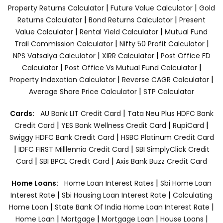
|
|
Property Returns Calculator
Future Value Calculator
Gold
|
|
Returns Calculator
Bond Returns Calculator
Present
|
|
Value Calculator
Rental Yield Calculator
Mutual Fund
|
|
Trail Commission Calculator
Nifty 50 Profit Calculator
|
|
NPS Vatsalya Calculator
XIRR Calculator
Post Office FD
|
|
Calculator
Post Office Vs Mutual Fund Calculator
|
|
Property Indexation Calculator
Reverse CAGR Calculator
|
Average Share Price Calculator
STP Calculator
|
Cards:
AU Bank LIT Credit Card
Tata Neu Plus HDFC Bank
|
|
|
Credit Card
YES Bank Wellness Credit Card
RupiCard
|
Swiggy HDFC Bank Credit Card
HSBC Platinum Credit Card
|
|
IDFC FIRST Milllennia Credit Card
SBI SimplyClick Credit
|
|
Card
SBI BPCL Credit Card
Axis Bank Buzz Credit Card
|
Home Loans:
Home Loan Interest Rates
Sbi Home Loan
|
|
Interest Rate
Sbi Housing Loan Interest Rate
Calculating
|
|
Home Loan
State Bank Of India Home Loan Interest Rate
|
|
|
|
Home Loan
Mortgage
Mortgage Loan
House Loans