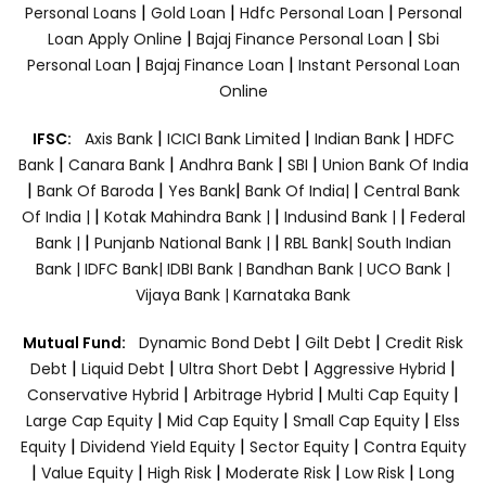
|
|
|
Personal Loans
Gold Loan
Hdfc Personal Loan
Personal
|
|
Loan Apply Online
Bajaj Finance Personal Loan
Sbi
|
|
Personal Loan
Bajaj Finance Loan
Instant Personal Loan
Online
|
|
|
IFSC:
Axis Bank
ICICI Bank Limited
Indian Bank
HDFC
|
|
|
|
Bank
Canara Bank
Andhra Bank
SBI
Union Bank Of India
|
|
|
|
Bank Of Baroda
Yes Bank
Bank Of India|
Central Bank
|
|
|
Of India |
Kotak Mahindra Bank |
Indusind Bank |
Federal
|
|
Bank |
Punjanb National Bank |
RBL Bank|
South Indian
Bank |
IDFC Bank|
IDBI Bank |
Bandhan Bank |
UCO Bank |
Vijaya Bank |
Karnataka Bank
|
|
Mutual Fund:
Dynamic Bond Debt
Gilt Debt
Credit Risk
|
|
|
|
Debt
Liquid Debt
Ultra Short Debt
Aggressive Hybrid
|
|
|
Conservative Hybrid
Arbitrage Hybrid
Multi Cap Equity
|
|
|
Large Cap Equity
Mid Cap Equity
Small Cap Equity
Elss
|
|
|
Equity
Dividend Yield Equity
Sector Equity
Contra Equity
|
|
|
|
|
Value Equity
High Risk
Moderate Risk
Low Risk
Long