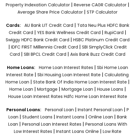
|
|
Property Indexation Calculator
Reverse CAGR Calculator
|
Average Share Price Calculator
STP Calculator
|
Cards:
AU Bank LIT Credit Card
Tata Neu Plus HDFC Bank
|
|
|
Credit Card
YES Bank Wellness Credit Card
RupiCard
|
Swiggy HDFC Bank Credit Card
HSBC Platinum Credit Card
|
|
IDFC FIRST Milllennia Credit Card
SBI SimplyClick Credit
|
|
Card
SBI BPCL Credit Card
Axis Bank Buzz Credit Card
|
Home Loans:
Home Loan Interest Rates
Sbi Home Loan
|
|
Interest Rate
Sbi Housing Loan Interest Rate
Calculating
|
|
Home Loan
State Bank Of India Home Loan Interest Rate
|
|
|
|
Home Loan
Mortgage
Mortgage Loan
House Loans
House Loan Interest Rates
Hdfc Home Loan Interest Rate
|
|
Personal Loans:
Personal Loan
Instant Personal Loan
P
|
|
|
|
Loan
Student Loans
Instant Loans
Online Loan
Bank
|
|
Loan
Personal Loan Interest Rates
Personal Loans With
|
|
Low Interest Rates
Instant Loans Online
Low Rate