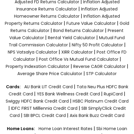
|
Adjusted FD Returns Calculator
Inflation Adjusted
|
Insurance Returns Calculator
Inflation Adjusted
|
Homeowner Returns Calculator
Inflation Adjusted
|
|
Property Returns Calculator
Future Value Calculator
Gold
|
|
Returns Calculator
Bond Returns Calculator
Present
|
|
Value Calculator
Rental Yield Calculator
Mutual Fund
|
|
Trail Commission Calculator
Nifty 50 Profit Calculator
|
|
NPS Vatsalya Calculator
XIRR Calculator
Post Office FD
|
|
Calculator
Post Office Vs Mutual Fund Calculator
|
|
Property Indexation Calculator
Reverse CAGR Calculator
|
Average Share Price Calculator
STP Calculator
|
Cards:
AU Bank LIT Credit Card
Tata Neu Plus HDFC Bank
|
|
|
Credit Card
YES Bank Wellness Credit Card
RupiCard
|
Swiggy HDFC Bank Credit Card
HSBC Platinum Credit Card
|
|
IDFC FIRST Milllennia Credit Card
SBI SimplyClick Credit
|
|
Card
SBI BPCL Credit Card
Axis Bank Buzz Credit Card
|
Home Loans:
Home Loan Interest Rates
Sbi Home Loan