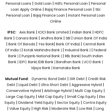
|
|
|
Personal Loans
Gold Loan
Hdfc Personal Loan
Personal
|
|
Loan Apply Online
Bajaj Finance Personal Loan
Sbi
|
|
Personal Loan
Bajaj Finance Loan
Instant Personal Loan
Online
|
|
|
IFSC:
Axis Bank
ICICI Bank Limited
Indian Bank
HDFC
|
|
|
|
Bank
Canara Bank
Andhra Bank
SBI
Union Bank Of India
|
|
|
|
Bank Of Baroda
Yes Bank
Bank Of India|
Central Bank
|
|
|
Of India |
Kotak Mahindra Bank |
Indusind Bank |
Federal
|
|
Bank |
Punjanb National Bank |
RBL Bank|
South Indian
Bank |
IDFC Bank|
IDBI Bank |
Bandhan Bank |
UCO Bank |
Vijaya Bank |
Karnataka Bank
|
|
Mutual Fund:
Dynamic Bond Debt
Gilt Debt
Credit Risk
|
|
|
|
Debt
Liquid Debt
Ultra Short Debt
Aggressive Hybrid
|
|
|
Conservative Hybrid
Arbitrage Hybrid
Multi Cap Equity
|
|
|
Large Cap Equity
Mid Cap Equity
Small Cap Equity
Elss
|
|
|
Equity
Dividend Yield Equity
Sector Equity
Contra Equity
|
|
|
|
|
Value Equity
High Risk
Moderate Risk
Low Risk
Long