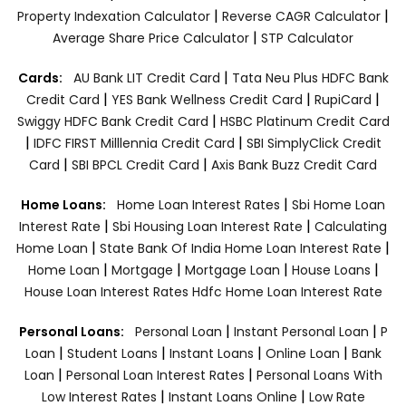
|
|
Property Indexation Calculator
Reverse CAGR Calculator
|
Average Share Price Calculator
STP Calculator
|
Cards:
AU Bank LIT Credit Card
Tata Neu Plus HDFC Bank
|
|
|
Credit Card
YES Bank Wellness Credit Card
RupiCard
|
Swiggy HDFC Bank Credit Card
HSBC Platinum Credit Card
|
|
IDFC FIRST Milllennia Credit Card
SBI SimplyClick Credit
|
|
Card
SBI BPCL Credit Card
Axis Bank Buzz Credit Card
|
Home Loans:
Home Loan Interest Rates
Sbi Home Loan
|
|
Interest Rate
Sbi Housing Loan Interest Rate
Calculating
|
|
Home Loan
State Bank Of India Home Loan Interest Rate
|
|
|
|
Home Loan
Mortgage
Mortgage Loan
House Loans
House Loan Interest Rates
Hdfc Home Loan Interest Rate
|
|
Personal Loans:
Personal Loan
Instant Personal Loan
P
|
|
|
|
Loan
Student Loans
Instant Loans
Online Loan
Bank
|
|
Loan
Personal Loan Interest Rates
Personal Loans With
|
|
Low Interest Rates
Instant Loans Online
Low Rate