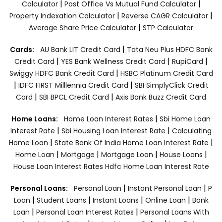
|
|
Calculator
Post Office Vs Mutual Fund Calculator
|
|
Property Indexation Calculator
Reverse CAGR Calculator
|
Average Share Price Calculator
STP Calculator
|
Cards:
AU Bank LIT Credit Card
Tata Neu Plus HDFC Bank
|
|
|
Credit Card
YES Bank Wellness Credit Card
RupiCard
|
Swiggy HDFC Bank Credit Card
HSBC Platinum Credit Card
|
|
IDFC FIRST Milllennia Credit Card
SBI SimplyClick Credit
|
|
Card
SBI BPCL Credit Card
Axis Bank Buzz Credit Card
|
Home Loans:
Home Loan Interest Rates
Sbi Home Loan
|
|
Interest Rate
Sbi Housing Loan Interest Rate
Calculating
|
|
Home Loan
State Bank Of India Home Loan Interest Rate
|
|
|
|
Home Loan
Mortgage
Mortgage Loan
House Loans
House Loan Interest Rates
Hdfc Home Loan Interest Rate
|
|
Personal Loans:
Personal Loan
Instant Personal Loan
P
|
|
|
|
Loan
Student Loans
Instant Loans
Online Loan
Bank
|
|
Loan
Personal Loan Interest Rates
Personal Loans With