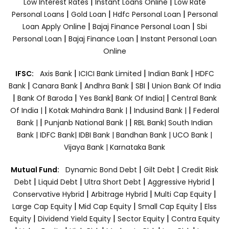
|
|
Low Interest Rates
Instant Loans Online
Low Rate
|
|
|
Personal Loans
Gold Loan
Hdfc Personal Loan
Personal
|
|
Loan Apply Online
Bajaj Finance Personal Loan
Sbi
|
|
Personal Loan
Bajaj Finance Loan
Instant Personal Loan
Online
|
|
|
IFSC:
Axis Bank
ICICI Bank Limited
Indian Bank
HDFC
|
|
|
|
Bank
Canara Bank
Andhra Bank
SBI
Union Bank Of India
|
|
|
|
Bank Of Baroda
Yes Bank
Bank Of India|
Central Bank
|
|
|
Of India |
Kotak Mahindra Bank |
Indusind Bank |
Federal
|
|
Bank |
Punjanb National Bank |
RBL Bank|
South Indian
Bank |
IDFC Bank|
IDBI Bank |
Bandhan Bank |
UCO Bank |
Vijaya Bank |
Karnataka Bank
|
|
Mutual Fund:
Dynamic Bond Debt
Gilt Debt
Credit Risk
|
|
|
|
Debt
Liquid Debt
Ultra Short Debt
Aggressive Hybrid
|
|
|
Conservative Hybrid
Arbitrage Hybrid
Multi Cap Equity
|
|
|
Large Cap Equity
Mid Cap Equity
Small Cap Equity
Elss
|
|
|
Equity
Dividend Yield Equity
Sector Equity
Contra Equity