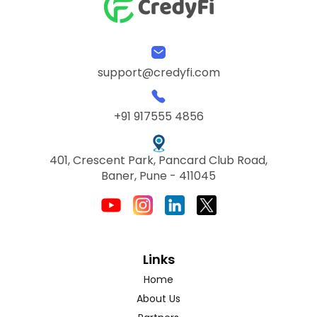
support@credyfi.com
+91 917555 4856
401, Crescent Park, Pancard Club Road,
Baner, Pune - 411045
Links
Home
About Us