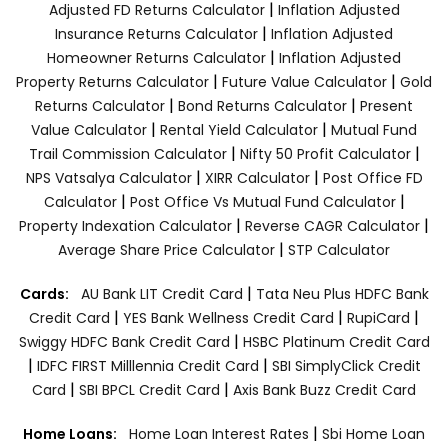
|
Adjusted FD Returns Calculator
Inflation Adjusted
|
Insurance Returns Calculator
Inflation Adjusted
|
Homeowner Returns Calculator
Inflation Adjusted
|
|
Property Returns Calculator
Future Value Calculator
Gold
|
|
Returns Calculator
Bond Returns Calculator
Present
|
|
Value Calculator
Rental Yield Calculator
Mutual Fund
|
|
Trail Commission Calculator
Nifty 50 Profit Calculator
|
|
NPS Vatsalya Calculator
XIRR Calculator
Post Office FD
|
|
Calculator
Post Office Vs Mutual Fund Calculator
|
|
Property Indexation Calculator
Reverse CAGR Calculator
|
Average Share Price Calculator
STP Calculator
|
Cards:
AU Bank LIT Credit Card
Tata Neu Plus HDFC Bank
|
|
|
Credit Card
YES Bank Wellness Credit Card
RupiCard
|
Swiggy HDFC Bank Credit Card
HSBC Platinum Credit Card
|
|
IDFC FIRST Milllennia Credit Card
SBI SimplyClick Credit
|
|
Card
SBI BPCL Credit Card
Axis Bank Buzz Credit Card
|
Home Loans:
Home Loan Interest Rates
Sbi Home Loan