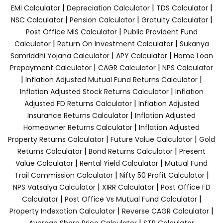
|
|
|
EMI Calculator
Depreciation Calculator
TDS Calculator
|
|
|
NSC Calculator
Pension Calculator
Gratuity Calculator
|
Post Office MIS Calculator
Public Provident Fund
|
|
Calculator
Return On Investment Calculator
Sukanya
|
|
Samriddhi Yojana Calculator
APY Calculator
Home Loan
|
|
Prepayment Calculator
CAGR Calculator
NPS Calculator
|
|
Inflation Adjusted Mutual Fund Returns Calculator
|
Inflation Adjusted Stock Returns Calculator
Inflation
|
Adjusted FD Returns Calculator
Inflation Adjusted
|
Insurance Returns Calculator
Inflation Adjusted
|
Homeowner Returns Calculator
Inflation Adjusted
|
|
Property Returns Calculator
Future Value Calculator
Gold
|
|
Returns Calculator
Bond Returns Calculator
Present
|
|
Value Calculator
Rental Yield Calculator
Mutual Fund
|
|
Trail Commission Calculator
Nifty 50 Profit Calculator
|
|
NPS Vatsalya Calculator
XIRR Calculator
Post Office FD
|
|
Calculator
Post Office Vs Mutual Fund Calculator
|
|
Property Indexation Calculator
Reverse CAGR Calculator
|
Average Share Price Calculator
STP Calculator