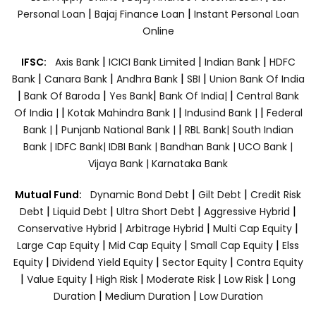
|
|
Personal Loan
Bajaj Finance Loan
Instant Personal Loan
Online
|
|
|
IFSC:
Axis Bank
ICICI Bank Limited
Indian Bank
HDFC
|
|
|
|
Bank
Canara Bank
Andhra Bank
SBI
Union Bank Of India
|
|
|
|
Bank Of Baroda
Yes Bank
Bank Of India|
Central Bank
|
|
|
Of India |
Kotak Mahindra Bank |
Indusind Bank |
Federal
|
|
Bank |
Punjanb National Bank |
RBL Bank|
South Indian
Bank |
IDFC Bank|
IDBI Bank |
Bandhan Bank |
UCO Bank |
Vijaya Bank |
Karnataka Bank
|
|
Mutual Fund:
Dynamic Bond Debt
Gilt Debt
Credit Risk
|
|
|
|
Debt
Liquid Debt
Ultra Short Debt
Aggressive Hybrid
|
|
|
Conservative Hybrid
Arbitrage Hybrid
Multi Cap Equity
|
|
|
Large Cap Equity
Mid Cap Equity
Small Cap Equity
Elss
|
|
|
Equity
Dividend Yield Equity
Sector Equity
Contra Equity
|
|
|
|
|
Value Equity
High Risk
Moderate Risk
Low Risk
Long
|
|
Duration
Medium Duration
Low Duration