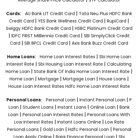
|
Cards:
AU Bank LIT Credit Card
Tata Neu Plus HDFC Bank
|
|
|
Credit Card
YES Bank Wellness Credit Card
RupiCard
|
Swiggy HDFC Bank Credit Card
HSBC Platinum Credit Card
|
|
IDFC FIRST Milllennia Credit Card
SBI SimplyClick Credit
|
|
Card
SBI BPCL Credit Card
Axis Bank Buzz Credit Card
|
Home Loans:
Home Loan Interest Rates
Sbi Home Loan
|
|
Interest Rate
Sbi Housing Loan Interest Rate
Calculating
|
|
Home Loan
State Bank Of India Home Loan Interest Rate
|
|
|
|
Home Loan
Mortgage
Mortgage Loan
House Loans
House Loan Interest Rates
Hdfc Home Loan Interest Rate
|
|
Personal Loans:
Personal Loan
Instant Personal Loan
P
|
|
|
|
Loan
Student Loans
Instant Loans
Online Loan
Bank
|
|
Loan
Personal Loan Interest Rates
Personal Loans With
|
|
Low Interest Rates
Instant Loans Online
Low Rate
|
|
|
Personal Loans
Gold Loan
Hdfc Personal Loan
Personal
|
|
Loan Apply Online
Bajaj Finance Personal Loan
Sbi