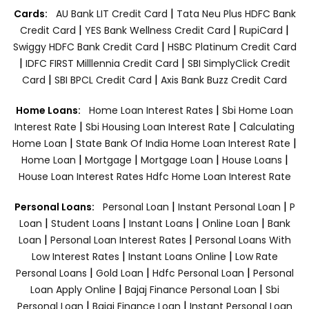
|
Cards:
AU Bank LIT Credit Card
Tata Neu Plus HDFC Bank
|
|
|
Credit Card
YES Bank Wellness Credit Card
RupiCard
|
Swiggy HDFC Bank Credit Card
HSBC Platinum Credit Card
|
|
IDFC FIRST Milllennia Credit Card
SBI SimplyClick Credit
|
|
Card
SBI BPCL Credit Card
Axis Bank Buzz Credit Card
|
Home Loans:
Home Loan Interest Rates
Sbi Home Loan
|
|
Interest Rate
Sbi Housing Loan Interest Rate
Calculating
|
|
Home Loan
State Bank Of India Home Loan Interest Rate
|
|
|
|
Home Loan
Mortgage
Mortgage Loan
House Loans
House Loan Interest Rates
Hdfc Home Loan Interest Rate
|
|
Personal Loans:
Personal Loan
Instant Personal Loan
P
|
|
|
|
Loan
Student Loans
Instant Loans
Online Loan
Bank
|
|
Loan
Personal Loan Interest Rates
Personal Loans With
|
|
Low Interest Rates
Instant Loans Online
Low Rate
|
|
|
Personal Loans
Gold Loan
Hdfc Personal Loan
Personal
|
|
Loan Apply Online
Bajaj Finance Personal Loan
Sbi
|
|
Personal Loan
Bajaj Finance Loan
Instant Personal Loan