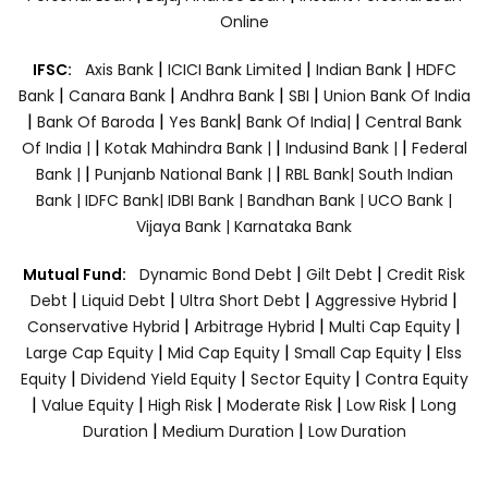
Online
|
|
|
IFSC:
Axis Bank
ICICI Bank Limited
Indian Bank
HDFC
|
|
|
|
Bank
Canara Bank
Andhra Bank
SBI
Union Bank Of India
|
|
|
|
Bank Of Baroda
Yes Bank
Bank Of India|
Central Bank
|
|
|
Of India |
Kotak Mahindra Bank |
Indusind Bank |
Federal
|
|
Bank |
Punjanb National Bank |
RBL Bank|
South Indian
Bank |
IDFC Bank|
IDBI Bank |
Bandhan Bank |
UCO Bank |
Vijaya Bank |
Karnataka Bank
|
|
Mutual Fund:
Dynamic Bond Debt
Gilt Debt
Credit Risk
|
|
|
|
Debt
Liquid Debt
Ultra Short Debt
Aggressive Hybrid
|
|
|
Conservative Hybrid
Arbitrage Hybrid
Multi Cap Equity
|
|
|
Large Cap Equity
Mid Cap Equity
Small Cap Equity
Elss
|
|
|
Equity
Dividend Yield Equity
Sector Equity
Contra Equity
|
|
|
|
|
Value Equity
High Risk
Moderate Risk
Low Risk
Long
|
|
Duration
Medium Duration
Low Duration