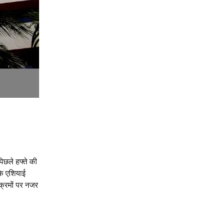
िछले हफ्ते की
बकि एशियाई
क्रमों पर नजर