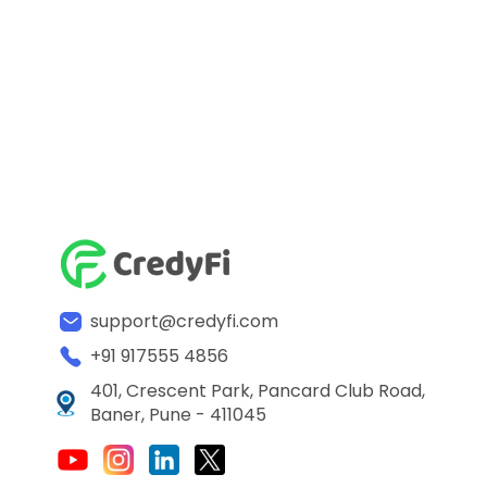
support@credyfi.com
+91 917555 4856
401, Crescent Park, Pancard Club Road,
Baner, Pune - 411045