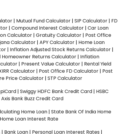
ulator
|
Mutual Fund Calculator
|
SIP Calculator
|
FD
ator
|
Compound Interest Calculator
|
Car Loan
ion Calculator
|
Gratuity Calculator
|
Post Office
jana Calculator
|
APY Calculator
|
Home Loan
tor
|
Inflation Adjusted Stock Returns Calculator
|
ed Homeowner Returns Calculator
|
Inflation
culator
|
Present Value Calculator
|
Rental Yield
XIRR Calculator
|
Post Office FD Calculator
|
Post
e Price Calculator
|
STP Calculator
upiCard
|
Swiggy HDFC Bank Credit Card
|
HSBC
|
Axis Bank Buzz Credit Card
lculating Home Loan
|
State Bank Of India Home
 Home Loan Interest Rate
n
|
Bank Loan
|
Personal Loan Interest Rates
|