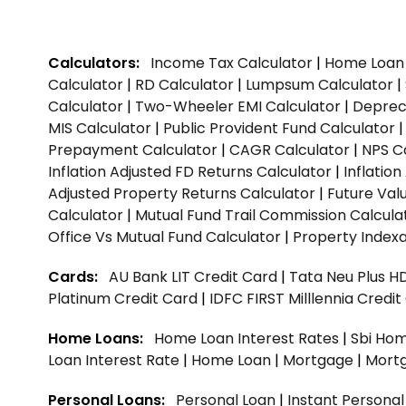
Calculators:
Income Tax Calculator
|
Home Loan 
Calculator
|
RD Calculator
|
Lumpsum Calculator
|
Calculator
|
Two-Wheeler EMI Calculator
|
Depreci
MIS Calculator
|
Public Provident Fund Calculator
Prepayment Calculator
|
CAGR Calculator
|
NPS C
Inflation Adjusted FD Returns Calculator
|
Inflatio
Adjusted Property Returns Calculator
|
Future Val
Calculator
|
Mutual Fund Trail Commission Calcula
Office Vs Mutual Fund Calculator
|
Property Indexa
Cards:
AU Bank LIT Credit Card
|
Tata Neu Plus H
Platinum Credit Card
|
IDFC FIRST Milllennia Credi
Home Loans:
Home Loan Interest Rates
|
Sbi Hom
Loan Interest Rate
|
Home Loan
|
Mortgage
|
Mort
Personal Loans:
Personal Loan
|
Instant Persona