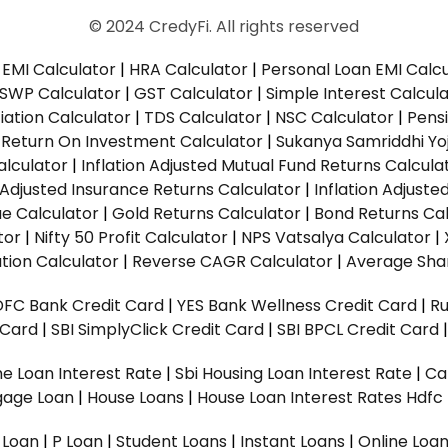
© 2024 CredyFi. All rights reserved
EMI Calculator
|
HRA Calculator
|
Personal Loan EMI Calc
SWP Calculator
|
GST Calculator
|
Simple Interest Calcul
ation Calculator
|
TDS Calculator
|
NSC Calculator
|
Pens
|
Return On Investment Calculator
|
Sukanya Samriddhi Yo
alculator
|
Inflation Adjusted Mutual Fund Returns Calcula
n Adjusted Insurance Returns Calculator
|
Inflation Adjust
ue Calculator
|
Gold Returns Calculator
|
Bond Returns Cal
tor
|
Nifty 50 Profit Calculator
|
NPS Vatsalya Calculator
|
tion Calculator
|
Reverse CAGR Calculator
|
Average Shar
DFC Bank Credit Card
|
YES Bank Wellness Credit Card
|
R
t Card
|
SBI SimplyClick Credit Card
|
SBI BPCL Credit Card
e Loan Interest Rate
|
Sbi Housing Loan Interest Rate
|
Ca
gage Loan
|
House Loans
|
House Loan Interest Rates
Hdfc
l Loan
|
P Loan
|
Student Loans
|
Instant Loans
|
Online Loa