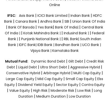
Online
|
|
|
IFSC:
Axis Bank
ICICI Bank Limited
Indian Bank
HDFC
|
|
|
|
Bank
Canara Bank
Andhra Bank
SBI
Union Bank Of India
|
|
|
|
Bank Of Baroda
Yes Bank
Bank Of India|
Central Bank
|
|
|
Of India |
Kotak Mahindra Bank |
Indusind Bank |
Federal
|
|
Bank |
Punjanb National Bank |
RBL Bank|
South Indian
Bank |
IDFC Bank|
IDBI Bank |
Bandhan Bank |
UCO Bank |
Vijaya Bank |
Karnataka Bank
|
|
Mutual Fund:
Dynamic Bond Debt
Gilt Debt
Credit Risk
|
|
|
|
Debt
Liquid Debt
Ultra Short Debt
Aggressive Hybrid
|
|
|
Conservative Hybrid
Arbitrage Hybrid
Multi Cap Equity
|
|
|
Large Cap Equity
Mid Cap Equity
Small Cap Equity
Elss
|
|
|
Equity
Dividend Yield Equity
Sector Equity
Contra Equity
|
|
|
|
|
Value Equity
High Risk
Moderate Risk
Low Risk
Long
|
|
Duration
Medium Duration
Low Duration