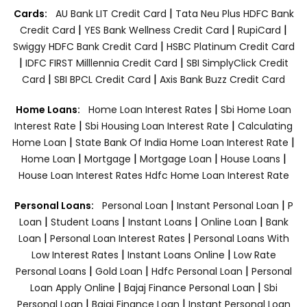
|
Cards:
AU Bank LIT Credit Card
Tata Neu Plus HDFC Bank
|
|
|
Credit Card
YES Bank Wellness Credit Card
RupiCard
|
Swiggy HDFC Bank Credit Card
HSBC Platinum Credit Card
|
|
IDFC FIRST Milllennia Credit Card
SBI SimplyClick Credit
|
|
Card
SBI BPCL Credit Card
Axis Bank Buzz Credit Card
|
Home Loans:
Home Loan Interest Rates
Sbi Home Loan
|
|
Interest Rate
Sbi Housing Loan Interest Rate
Calculating
|
|
Home Loan
State Bank Of India Home Loan Interest Rate
|
|
|
|
Home Loan
Mortgage
Mortgage Loan
House Loans
House Loan Interest Rates
Hdfc Home Loan Interest Rate
|
|
Personal Loans:
Personal Loan
Instant Personal Loan
P
|
|
|
|
Loan
Student Loans
Instant Loans
Online Loan
Bank
|
|
Loan
Personal Loan Interest Rates
Personal Loans With
|
|
Low Interest Rates
Instant Loans Online
Low Rate
|
|
|
Personal Loans
Gold Loan
Hdfc Personal Loan
Personal
|
|
Loan Apply Online
Bajaj Finance Personal Loan
Sbi
|
|
Personal Loan
Bajaj Finance Loan
Instant Personal Loan