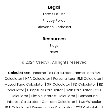
Legal
Terms Of Use
Privacy Policy
Grievance-Redressal
Resources
Blogs
News
© 2024 CredyFi. All rights reserved
|
Calculators:
Income Tax Calculator
Home Loan EMI
|
|
|
Calculator
HRA Calculator
Personal Loan EMI Calculator
|
|
|
Mutual Fund Calculator
SIP Calculator
FD Calculator
RD
|
|
|
Calculator
Lumpsum Calculator
SWP Calculator
GST
|
|
Calculator
Simple Interest Calculator
Compound
|
|
Interest Calculator
Car Loan Calculator
Two-Wheeler
|
|
|
EMI Calculator
Depreciation Calculator
TDS Calculator