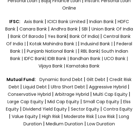
|
|
Personal Loan
Bajaj Finance Loan
Instant Personal Loan
Online
|
|
|
IFSC:
Axis Bank
ICICI Bank Limited
Indian Bank
HDFC
|
|
|
|
Bank
Canara Bank
Andhra Bank
SBI
Union Bank Of India
|
|
|
|
Bank Of Baroda
Yes Bank
Bank Of India|
Central Bank
|
|
|
Of India |
Kotak Mahindra Bank |
Indusind Bank |
Federal
|
|
Bank |
Punjanb National Bank |
RBL Bank|
South Indian
Bank |
IDFC Bank|
IDBI Bank |
Bandhan Bank |
UCO Bank |
Vijaya Bank |
Karnataka Bank
|
|
Mutual Fund:
Dynamic Bond Debt
Gilt Debt
Credit Risk
|
|
|
|
Debt
Liquid Debt
Ultra Short Debt
Aggressive Hybrid
|
|
|
Conservative Hybrid
Arbitrage Hybrid
Multi Cap Equity
|
|
|
Large Cap Equity
Mid Cap Equity
Small Cap Equity
Elss
|
|
|
Equity
Dividend Yield Equity
Sector Equity
Contra Equity
|
|
|
|
|
Value Equity
High Risk
Moderate Risk
Low Risk
Long
|
|
Duration
Medium Duration
Low Duration