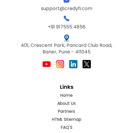
support@credyfi.com
+91 917555 4856
401, Crescent Park, Pancard Club Road,
Baner, Pune - 411045
Links
Home
About Us
Partners
HTML Sitemap
FAQ'S