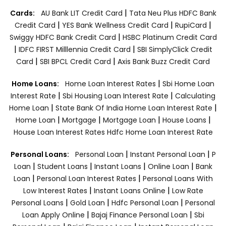
|
Cards:
AU Bank LIT Credit Card
Tata Neu Plus HDFC Bank
|
|
|
Credit Card
YES Bank Wellness Credit Card
RupiCard
|
Swiggy HDFC Bank Credit Card
HSBC Platinum Credit Card
|
|
IDFC FIRST Milllennia Credit Card
SBI SimplyClick Credit
|
|
Card
SBI BPCL Credit Card
Axis Bank Buzz Credit Card
|
Home Loans:
Home Loan Interest Rates
Sbi Home Loan
|
|
Interest Rate
Sbi Housing Loan Interest Rate
Calculating
|
|
Home Loan
State Bank Of India Home Loan Interest Rate
|
|
|
|
Home Loan
Mortgage
Mortgage Loan
House Loans
House Loan Interest Rates
Hdfc Home Loan Interest Rate
|
|
Personal Loans:
Personal Loan
Instant Personal Loan
P
|
|
|
|
Loan
Student Loans
Instant Loans
Online Loan
Bank
|
|
Loan
Personal Loan Interest Rates
Personal Loans With
|
|
Low Interest Rates
Instant Loans Online
Low Rate
|
|
|
Personal Loans
Gold Loan
Hdfc Personal Loan
Personal
|
|
Loan Apply Online
Bajaj Finance Personal Loan
Sbi