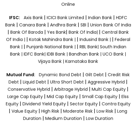
Online
|
|
|
IFSC:
Axis Bank
ICICI Bank Limited
Indian Bank
HDFC
|
|
|
|
Bank
Canara Bank
Andhra Bank
SBI
Union Bank Of India
|
|
|
|
Bank Of Baroda
Yes Bank
Bank Of India|
Central Bank
|
|
|
Of India |
Kotak Mahindra Bank |
Indusind Bank |
Federal
|
|
Bank |
Punjanb National Bank |
RBL Bank|
South Indian
Bank |
IDFC Bank|
IDBI Bank |
Bandhan Bank |
UCO Bank |
Vijaya Bank |
Karnataka Bank
|
|
Mutual Fund:
Dynamic Bond Debt
Gilt Debt
Credit Risk
|
|
|
|
Debt
Liquid Debt
Ultra Short Debt
Aggressive Hybrid
|
|
|
Conservative Hybrid
Arbitrage Hybrid
Multi Cap Equity
|
|
|
Large Cap Equity
Mid Cap Equity
Small Cap Equity
Elss
|
|
|
Equity
Dividend Yield Equity
Sector Equity
Contra Equity
|
|
|
|
|
Value Equity
High Risk
Moderate Risk
Low Risk
Long
|
|
Duration
Medium Duration
Low Duration