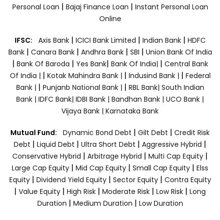
|
|
Personal Loan
Bajaj Finance Loan
Instant Personal Loan
Online
|
|
|
IFSC:
Axis Bank
ICICI Bank Limited
Indian Bank
HDFC
|
|
|
|
Bank
Canara Bank
Andhra Bank
SBI
Union Bank Of India
|
|
|
|
Bank Of Baroda
Yes Bank
Bank Of India|
Central Bank
|
|
|
Of India |
Kotak Mahindra Bank |
Indusind Bank |
Federal
|
|
Bank |
Punjanb National Bank |
RBL Bank|
South Indian
Bank |
IDFC Bank|
IDBI Bank |
Bandhan Bank |
UCO Bank |
Vijaya Bank |
Karnataka Bank
|
|
Mutual Fund:
Dynamic Bond Debt
Gilt Debt
Credit Risk
|
|
|
|
Debt
Liquid Debt
Ultra Short Debt
Aggressive Hybrid
|
|
|
Conservative Hybrid
Arbitrage Hybrid
Multi Cap Equity
|
|
|
Large Cap Equity
Mid Cap Equity
Small Cap Equity
Elss
|
|
|
Equity
Dividend Yield Equity
Sector Equity
Contra Equity
|
|
|
|
|
Value Equity
High Risk
Moderate Risk
Low Risk
Long
|
|
Duration
Medium Duration
Low Duration