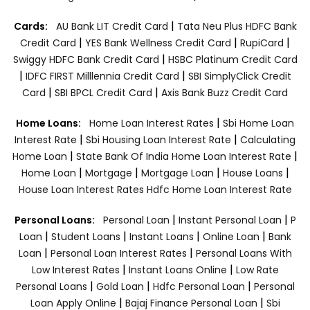
|
Cards:
AU Bank LIT Credit Card
Tata Neu Plus HDFC Bank
|
|
|
Credit Card
YES Bank Wellness Credit Card
RupiCard
|
Swiggy HDFC Bank Credit Card
HSBC Platinum Credit Card
|
|
IDFC FIRST Milllennia Credit Card
SBI SimplyClick Credit
|
|
Card
SBI BPCL Credit Card
Axis Bank Buzz Credit Card
|
Home Loans:
Home Loan Interest Rates
Sbi Home Loan
|
|
Interest Rate
Sbi Housing Loan Interest Rate
Calculating
|
|
Home Loan
State Bank Of India Home Loan Interest Rate
|
|
|
|
Home Loan
Mortgage
Mortgage Loan
House Loans
House Loan Interest Rates
Hdfc Home Loan Interest Rate
|
|
Personal Loans:
Personal Loan
Instant Personal Loan
P
|
|
|
|
Loan
Student Loans
Instant Loans
Online Loan
Bank
|
|
Loan
Personal Loan Interest Rates
Personal Loans With
|
|
Low Interest Rates
Instant Loans Online
Low Rate
|
|
|
Personal Loans
Gold Loan
Hdfc Personal Loan
Personal
|
|
Loan Apply Online
Bajaj Finance Personal Loan
Sbi