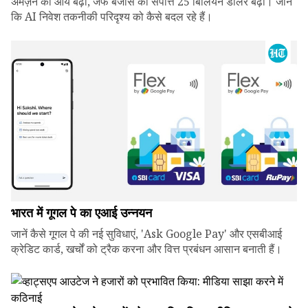
अमेज़न की आय बढ़ी, जेफ बेजोस की संपत्ति 25 बिलियन डॉलर बढ़ी। जानें
कि AI निवेश तकनीकी परिदृश्य को कैसे बदल रहे हैं।
भारत में गूगल पे का एआई उन्नयन
जानें कैसे गूगल पे की नई सुविधाएं, 'Ask Google Pay' और एसबीआई
क्रेडिट कार्ड, खर्चों को ट्रैक करना और वित्त प्रबंधन आसान बनाती हैं।