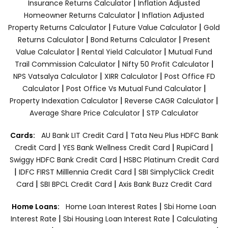
|
Insurance Returns Calculator
Inflation Adjusted
|
Homeowner Returns Calculator
Inflation Adjusted
|
|
Property Returns Calculator
Future Value Calculator
Gold
|
|
Returns Calculator
Bond Returns Calculator
Present
|
|
Value Calculator
Rental Yield Calculator
Mutual Fund
|
|
Trail Commission Calculator
Nifty 50 Profit Calculator
|
|
NPS Vatsalya Calculator
XIRR Calculator
Post Office FD
|
|
Calculator
Post Office Vs Mutual Fund Calculator
|
|
Property Indexation Calculator
Reverse CAGR Calculator
|
Average Share Price Calculator
STP Calculator
|
Cards:
AU Bank LIT Credit Card
Tata Neu Plus HDFC Bank
|
|
|
Credit Card
YES Bank Wellness Credit Card
RupiCard
|
Swiggy HDFC Bank Credit Card
HSBC Platinum Credit Card
|
|
IDFC FIRST Milllennia Credit Card
SBI SimplyClick Credit
|
|
Card
SBI BPCL Credit Card
Axis Bank Buzz Credit Card
|
Home Loans:
Home Loan Interest Rates
Sbi Home Loan
|
|
Interest Rate
Sbi Housing Loan Interest Rate
Calculating