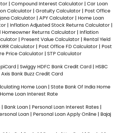
ator
|
Compound Interest Calculator
|
Car Loan
ion Calculator
|
Gratuity Calculator
|
Post Office
jana Calculator
|
APY Calculator
|
Home Loan
tor
|
Inflation Adjusted Stock Returns Calculator
|
ed Homeowner Returns Calculator
|
Inflation
culator
|
Present Value Calculator
|
Rental Yield
XIRR Calculator
|
Post Office FD Calculator
|
Post
e Price Calculator
|
STP Calculator
upiCard
|
Swiggy HDFC Bank Credit Card
|
HSBC
|
Axis Bank Buzz Credit Card
lculating Home Loan
|
State Bank Of India Home
 Home Loan Interest Rate
n
|
Bank Loan
|
Personal Loan Interest Rates
|
ersonal Loan
|
Personal Loan Apply Online
|
Bajaj