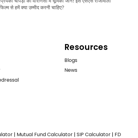
प्रियंका चोपड़ा की वाराणसी में भूमिका जानें! इस एसएस राजामौली
फिल्म से हमें क्या उम्मीद करनी चाहिए?
Resources
e
Blogs
y
News
dressal
ulator
|
Mutual Fund Calculator
|
SIP Calculator
|
FD