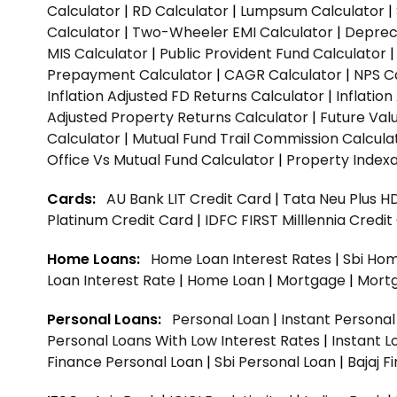
Calculator
|
RD Calculator
|
Lumpsum Calculator
|
Calculator
|
Two-Wheeler EMI Calculator
|
Depreci
MIS Calculator
|
Public Provident Fund Calculator
Prepayment Calculator
|
CAGR Calculator
|
NPS C
Inflation Adjusted FD Returns Calculator
|
Inflatio
Adjusted Property Returns Calculator
|
Future Val
Calculator
|
Mutual Fund Trail Commission Calcula
Office Vs Mutual Fund Calculator
|
Property Indexa
Cards:
AU Bank LIT Credit Card
|
Tata Neu Plus H
Platinum Credit Card
|
IDFC FIRST Milllennia Credi
Home Loans:
Home Loan Interest Rates
|
Sbi Hom
Loan Interest Rate
|
Home Loan
|
Mortgage
|
Mort
Personal Loans:
Personal Loan
|
Instant Persona
Personal Loans With Low Interest Rates
|
Instant L
Finance Personal Loan
|
Sbi Personal Loan
|
Bajaj 