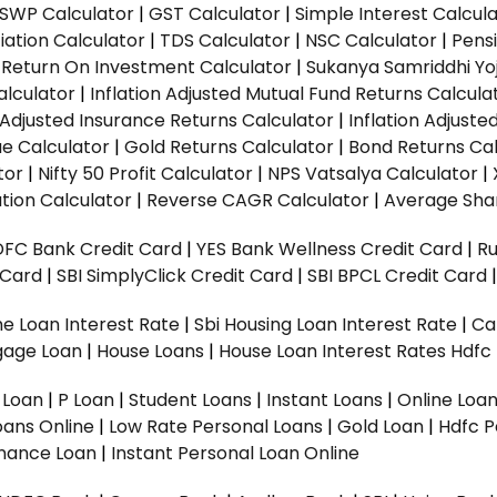
SWP Calculator
|
GST Calculator
|
Simple Interest Calcul
ation Calculator
|
TDS Calculator
|
NSC Calculator
|
Pens
|
Return On Investment Calculator
|
Sukanya Samriddhi Yo
alculator
|
Inflation Adjusted Mutual Fund Returns Calcula
n Adjusted Insurance Returns Calculator
|
Inflation Adjust
ue Calculator
|
Gold Returns Calculator
|
Bond Returns Cal
tor
|
Nifty 50 Profit Calculator
|
NPS Vatsalya Calculator
|
tion Calculator
|
Reverse CAGR Calculator
|
Average Shar
DFC Bank Credit Card
|
YES Bank Wellness Credit Card
|
R
t Card
|
SBI SimplyClick Credit Card
|
SBI BPCL Credit Card
e Loan Interest Rate
|
Sbi Housing Loan Interest Rate
|
Ca
gage Loan
|
House Loans
|
House Loan Interest Rates
Hdfc
l Loan
|
P Loan
|
Student Loans
|
Instant Loans
|
Online Loa
oans Online
|
Low Rate Personal Loans
|
Gold Loan
|
Hdfc P
Finance Loan
|
Instant Personal Loan Online