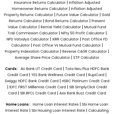
|
Insurance Returns Calculator
Inflation Adjusted
|
Homeowner Returns Calculator
Inflation Adjusted
|
|
Property Returns Calculator
Future Value Calculator
Gold
|
|
Returns Calculator
Bond Returns Calculator
Present
|
|
Value Calculator
Rental Yield Calculator
Mutual Fund
|
|
Trail Commission Calculator
Nifty 50 Profit Calculator
|
|
NPS Vatsalya Calculator
XIRR Calculator
Post Office FD
|
|
Calculator
Post Office Vs Mutual Fund Calculator
|
|
Property Indexation Calculator
Reverse CAGR Calculator
|
Average Share Price Calculator
STP Calculator
|
Cards:
AU Bank LIT Credit Card
Tata Neu Plus HDFC Bank
|
|
|
Credit Card
YES Bank Wellness Credit Card
RupiCard
|
Swiggy HDFC Bank Credit Card
HSBC Platinum Credit Card
|
|
IDFC FIRST Milllennia Credit Card
SBI SimplyClick Credit
|
|
Card
SBI BPCL Credit Card
Axis Bank Buzz Credit Card
|
Home Loans:
Home Loan Interest Rates
Sbi Home Loan
|
|
Interest Rate
Sbi Housing Loan Interest Rate
Calculating