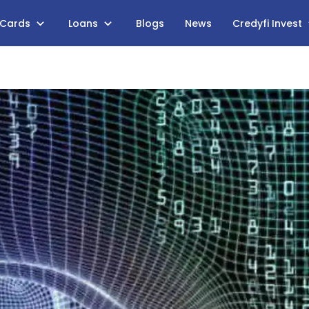
 Cards
Loans
Blogs
News
Credyfi Invest