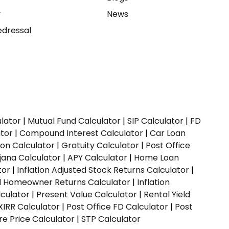
y
News
dressal
ulator
|
Mutual Fund Calculator
|
SIP Calculator
|
FD
ator
|
Compound Interest Calculator
|
Car Loan
ion Calculator
|
Gratuity Calculator
|
Post Office
jana Calculator
|
APY Calculator
|
Home Loan
tor
|
Inflation Adjusted Stock Returns Calculator
|
ed Homeowner Returns Calculator
|
Inflation
culator
|
Present Value Calculator
|
Rental Yield
XIRR Calculator
|
Post Office FD Calculator
|
Post
e Price Calculator
|
STP Calculator