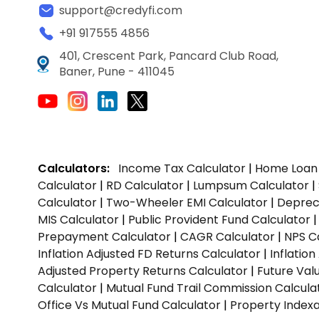
support@credyfi.com
+91 917555 4856
401, Crescent Park, Pancard Club Road,
Baner, Pune - 411045
Calculators:
Income Tax Calculator
|
Home Loan 
Calculator
|
RD Calculator
|
Lumpsum Calculator
|
Calculator
|
Two-Wheeler EMI Calculator
|
Depreci
MIS Calculator
|
Public Provident Fund Calculator
Prepayment Calculator
|
CAGR Calculator
|
NPS C
Inflation Adjusted FD Returns Calculator
|
Inflatio
Adjusted Property Returns Calculator
|
Future Val
Calculator
|
Mutual Fund Trail Commission Calcula
Office Vs Mutual Fund Calculator
|
Property Indexa