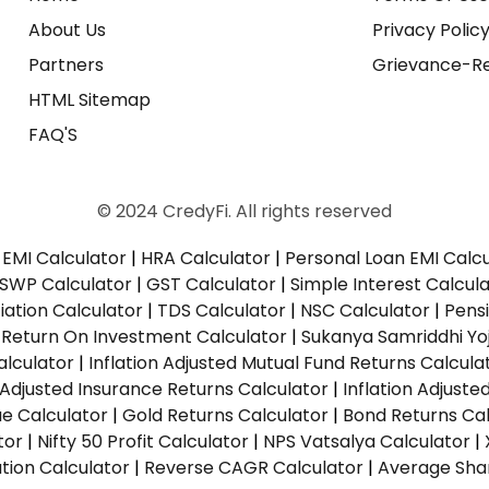
About Us
Privacy Polic
Partners
Grievance-Re
HTML Sitemap
FAQ'S
© 2024 CredyFi. All rights reserved
EMI Calculator
|
HRA Calculator
|
Personal Loan EMI Calc
SWP Calculator
|
GST Calculator
|
Simple Interest Calcul
ation Calculator
|
TDS Calculator
|
NSC Calculator
|
Pens
|
Return On Investment Calculator
|
Sukanya Samriddhi Yo
alculator
|
Inflation Adjusted Mutual Fund Returns Calcula
n Adjusted Insurance Returns Calculator
|
Inflation Adjust
ue Calculator
|
Gold Returns Calculator
|
Bond Returns Cal
tor
|
Nifty 50 Profit Calculator
|
NPS Vatsalya Calculator
|
tion Calculator
|
Reverse CAGR Calculator
|
Average Shar