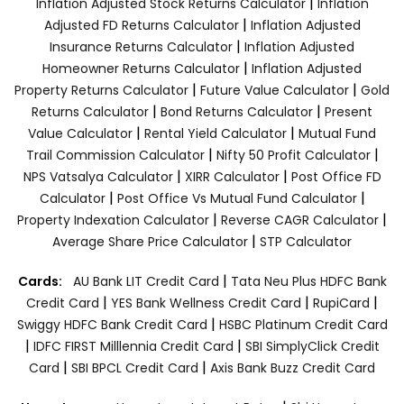
|
Inflation Adjusted Stock Returns Calculator
Inflation
|
Adjusted FD Returns Calculator
Inflation Adjusted
|
Insurance Returns Calculator
Inflation Adjusted
|
Homeowner Returns Calculator
Inflation Adjusted
|
|
Property Returns Calculator
Future Value Calculator
Gold
|
|
Returns Calculator
Bond Returns Calculator
Present
|
|
Value Calculator
Rental Yield Calculator
Mutual Fund
|
|
Trail Commission Calculator
Nifty 50 Profit Calculator
|
|
NPS Vatsalya Calculator
XIRR Calculator
Post Office FD
|
|
Calculator
Post Office Vs Mutual Fund Calculator
|
|
Property Indexation Calculator
Reverse CAGR Calculator
|
Average Share Price Calculator
STP Calculator
|
Cards:
AU Bank LIT Credit Card
Tata Neu Plus HDFC Bank
|
|
|
Credit Card
YES Bank Wellness Credit Card
RupiCard
|
Swiggy HDFC Bank Credit Card
HSBC Platinum Credit Card
|
|
IDFC FIRST Milllennia Credit Card
SBI SimplyClick Credit
|
|
Card
SBI BPCL Credit Card
Axis Bank Buzz Credit Card