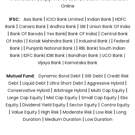
Online
|
|
|
IFSC:
Axis Bank
ICICI Bank Limited
Indian Bank
HDFC
|
|
|
|
Bank
Canara Bank
Andhra Bank
SBI
Union Bank Of India
|
|
|
|
Bank Of Baroda
Yes Bank
Bank Of India|
Central Bank
|
|
|
Of India |
Kotak Mahindra Bank |
Indusind Bank |
Federal
|
|
Bank |
Punjanb National Bank |
RBL Bank|
South Indian
Bank |
IDFC Bank|
IDBI Bank |
Bandhan Bank |
UCO Bank |
Vijaya Bank |
Karnataka Bank
|
|
Mutual Fund:
Dynamic Bond Debt
Gilt Debt
Credit Risk
|
|
|
|
Debt
Liquid Debt
Ultra Short Debt
Aggressive Hybrid
|
|
|
Conservative Hybrid
Arbitrage Hybrid
Multi Cap Equity
|
|
|
Large Cap Equity
Mid Cap Equity
Small Cap Equity
Elss
|
|
|
Equity
Dividend Yield Equity
Sector Equity
Contra Equity
|
|
|
|
|
Value Equity
High Risk
Moderate Risk
Low Risk
Long
|
|
Duration
Medium Duration
Low Duration