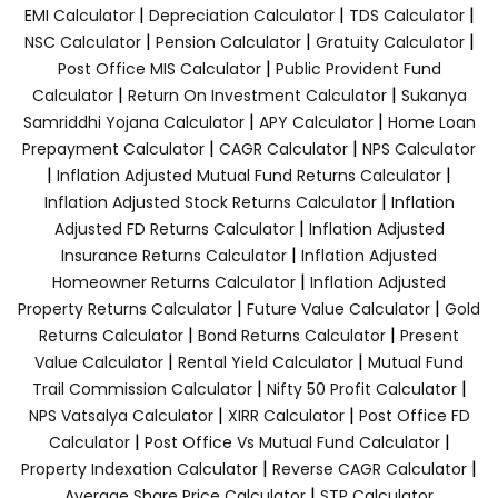
|
|
|
EMI Calculator
Depreciation Calculator
TDS Calculator
|
|
|
NSC Calculator
Pension Calculator
Gratuity Calculator
|
Post Office MIS Calculator
Public Provident Fund
|
|
Calculator
Return On Investment Calculator
Sukanya
|
|
Samriddhi Yojana Calculator
APY Calculator
Home Loan
|
|
Prepayment Calculator
CAGR Calculator
NPS Calculator
|
|
Inflation Adjusted Mutual Fund Returns Calculator
|
Inflation Adjusted Stock Returns Calculator
Inflation
|
Adjusted FD Returns Calculator
Inflation Adjusted
|
Insurance Returns Calculator
Inflation Adjusted
|
Homeowner Returns Calculator
Inflation Adjusted
|
|
Property Returns Calculator
Future Value Calculator
Gold
|
|
Returns Calculator
Bond Returns Calculator
Present
|
|
Value Calculator
Rental Yield Calculator
Mutual Fund
|
|
Trail Commission Calculator
Nifty 50 Profit Calculator
|
|
NPS Vatsalya Calculator
XIRR Calculator
Post Office FD
|
|
Calculator
Post Office Vs Mutual Fund Calculator
|
|
Property Indexation Calculator
Reverse CAGR Calculator
|
Average Share Price Calculator
STP Calculator