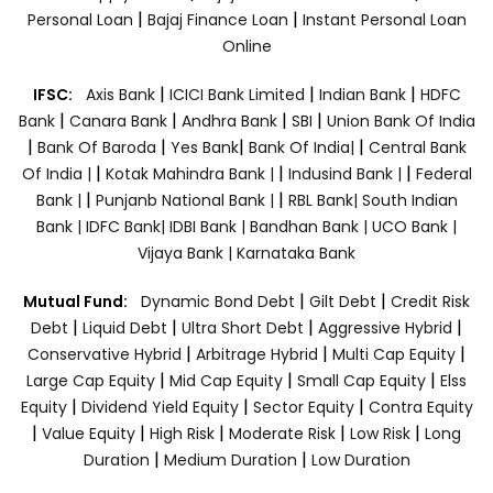
|
|
Personal Loan
Bajaj Finance Loan
Instant Personal Loan
Online
|
|
|
IFSC:
Axis Bank
ICICI Bank Limited
Indian Bank
HDFC
|
|
|
|
Bank
Canara Bank
Andhra Bank
SBI
Union Bank Of India
|
|
|
|
Bank Of Baroda
Yes Bank
Bank Of India|
Central Bank
|
|
|
Of India |
Kotak Mahindra Bank |
Indusind Bank |
Federal
|
|
Bank |
Punjanb National Bank |
RBL Bank|
South Indian
Bank |
IDFC Bank|
IDBI Bank |
Bandhan Bank |
UCO Bank |
Vijaya Bank |
Karnataka Bank
|
|
Mutual Fund:
Dynamic Bond Debt
Gilt Debt
Credit Risk
|
|
|
|
Debt
Liquid Debt
Ultra Short Debt
Aggressive Hybrid
|
|
|
Conservative Hybrid
Arbitrage Hybrid
Multi Cap Equity
|
|
|
Large Cap Equity
Mid Cap Equity
Small Cap Equity
Elss
|
|
|
Equity
Dividend Yield Equity
Sector Equity
Contra Equity
|
|
|
|
|
Value Equity
High Risk
Moderate Risk
Low Risk
Long
|
|
Duration
Medium Duration
Low Duration