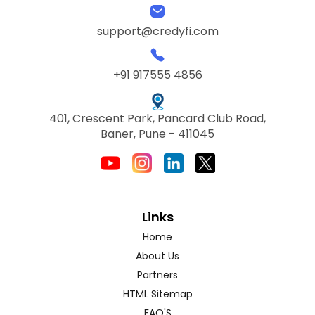
support@credyfi.com
+91 917555 4856
401, Crescent Park, Pancard Club Road,
Baner, Pune - 411045
Links
Home
About Us
Partners
HTML Sitemap
FAQ'S