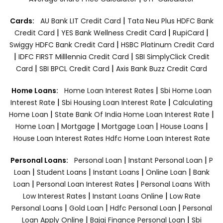
|
Cards:
AU Bank LIT Credit Card
Tata Neu Plus HDFC Bank
|
|
|
Credit Card
YES Bank Wellness Credit Card
RupiCard
|
Swiggy HDFC Bank Credit Card
HSBC Platinum Credit Card
|
|
IDFC FIRST Milllennia Credit Card
SBI SimplyClick Credit
|
|
Card
SBI BPCL Credit Card
Axis Bank Buzz Credit Card
|
Home Loans:
Home Loan Interest Rates
Sbi Home Loan
|
|
Interest Rate
Sbi Housing Loan Interest Rate
Calculating
|
|
Home Loan
State Bank Of India Home Loan Interest Rate
|
|
|
|
Home Loan
Mortgage
Mortgage Loan
House Loans
House Loan Interest Rates
Hdfc Home Loan Interest Rate
|
|
Personal Loans:
Personal Loan
Instant Personal Loan
P
|
|
|
|
Loan
Student Loans
Instant Loans
Online Loan
Bank
|
|
Loan
Personal Loan Interest Rates
Personal Loans With
|
|
Low Interest Rates
Instant Loans Online
Low Rate
|
|
|
Personal Loans
Gold Loan
Hdfc Personal Loan
Personal
|
|
Loan Apply Online
Bajaj Finance Personal Loan
Sbi