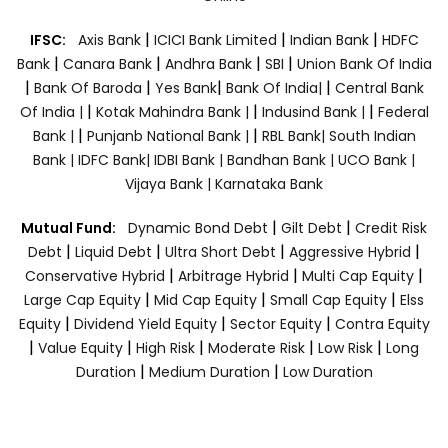
|
|
|
IFSC:
Axis Bank
ICICI Bank Limited
Indian Bank
HDFC
|
|
|
|
Bank
Canara Bank
Andhra Bank
SBI
Union Bank Of India
|
|
|
|
Bank Of Baroda
Yes Bank
Bank Of India|
Central Bank
|
|
|
Of India |
Kotak Mahindra Bank |
Indusind Bank |
Federal
|
|
Bank |
Punjanb National Bank |
RBL Bank|
South Indian
Bank |
IDFC Bank|
IDBI Bank |
Bandhan Bank |
UCO Bank |
Vijaya Bank |
Karnataka Bank
|
|
Mutual Fund:
Dynamic Bond Debt
Gilt Debt
Credit Risk
|
|
|
|
Debt
Liquid Debt
Ultra Short Debt
Aggressive Hybrid
|
|
|
Conservative Hybrid
Arbitrage Hybrid
Multi Cap Equity
|
|
|
Large Cap Equity
Mid Cap Equity
Small Cap Equity
Elss
|
|
|
Equity
Dividend Yield Equity
Sector Equity
Contra Equity
|
|
|
|
|
Value Equity
High Risk
Moderate Risk
Low Risk
Long
|
|
Duration
Medium Duration
Low Duration