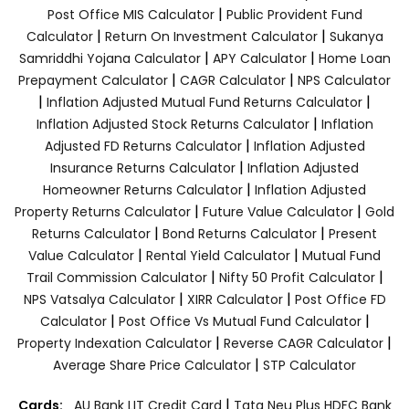
|
Post Office MIS Calculator
Public Provident Fund
|
|
Calculator
Return On Investment Calculator
Sukanya
|
|
Samriddhi Yojana Calculator
APY Calculator
Home Loan
|
|
Prepayment Calculator
CAGR Calculator
NPS Calculator
|
|
Inflation Adjusted Mutual Fund Returns Calculator
|
Inflation Adjusted Stock Returns Calculator
Inflation
|
Adjusted FD Returns Calculator
Inflation Adjusted
|
Insurance Returns Calculator
Inflation Adjusted
|
Homeowner Returns Calculator
Inflation Adjusted
|
|
Property Returns Calculator
Future Value Calculator
Gold
|
|
Returns Calculator
Bond Returns Calculator
Present
|
|
Value Calculator
Rental Yield Calculator
Mutual Fund
|
|
Trail Commission Calculator
Nifty 50 Profit Calculator
|
|
NPS Vatsalya Calculator
XIRR Calculator
Post Office FD
|
|
Calculator
Post Office Vs Mutual Fund Calculator
|
|
Property Indexation Calculator
Reverse CAGR Calculator
|
Average Share Price Calculator
STP Calculator
|
Cards:
AU Bank LIT Credit Card
Tata Neu Plus HDFC Bank