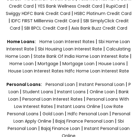
|
|
|
Credit Card
YES Bank Wellness Credit Card
RupiCard
|
Swiggy HDFC Bank Credit Card
HSBC Platinum Credit Card
|
|
IDFC FIRST Milllennia Credit Card
SBI SimplyClick Credit
|
|
Card
SBI BPCL Credit Card
Axis Bank Buzz Credit Card
|
Home Loans:
Home Loan Interest Rates
Sbi Home Loan
|
|
Interest Rate
Sbi Housing Loan Interest Rate
Calculating
|
|
Home Loan
State Bank Of India Home Loan Interest Rate
|
|
|
|
Home Loan
Mortgage
Mortgage Loan
House Loans
House Loan Interest Rates
Hdfc Home Loan Interest Rate
|
|
Personal Loans:
Personal Loan
Instant Personal Loan
P
|
|
|
|
Loan
Student Loans
Instant Loans
Online Loan
Bank
|
|
Loan
Personal Loan Interest Rates
Personal Loans With
|
|
Low Interest Rates
Instant Loans Online
Low Rate
|
|
|
Personal Loans
Gold Loan
Hdfc Personal Loan
Personal
|
|
Loan Apply Online
Bajaj Finance Personal Loan
Sbi
|
|
Personal Loan
Bajaj Finance Loan
Instant Personal Loan
Online