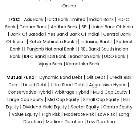
Online
|
|
|
IFSC:
Axis Bank
ICICI Bank Limited
Indian Bank
HDFC
|
|
|
|
Bank
Canara Bank
Andhra Bank
SBI
Union Bank Of India
|
|
|
|
Bank Of Baroda
Yes Bank
Bank Of India|
Central Bank
|
|
|
Of India |
Kotak Mahindra Bank |
Indusind Bank |
Federal
|
|
Bank |
Punjanb National Bank |
RBL Bank|
South Indian
Bank |
IDFC Bank|
IDBI Bank |
Bandhan Bank |
UCO Bank |
Vijaya Bank |
Karnataka Bank
|
|
Mutual Fund:
Dynamic Bond Debt
Gilt Debt
Credit Risk
|
|
|
|
Debt
Liquid Debt
Ultra Short Debt
Aggressive Hybrid
|
|
|
Conservative Hybrid
Arbitrage Hybrid
Multi Cap Equity
|
|
|
Large Cap Equity
Mid Cap Equity
Small Cap Equity
Elss
|
|
|
Equity
Dividend Yield Equity
Sector Equity
Contra Equity
|
|
|
|
|
Value Equity
High Risk
Moderate Risk
Low Risk
Long
|
|
Duration
Medium Duration
Low Duration