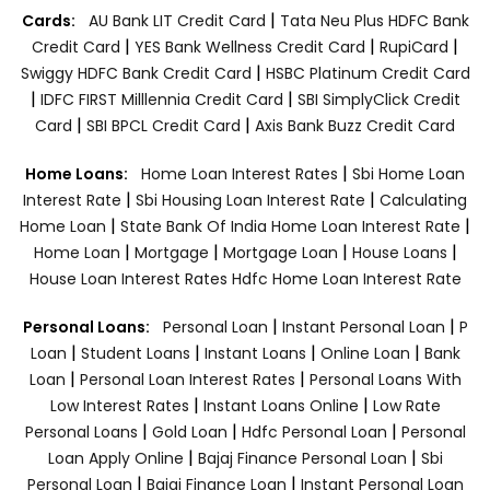
|
Cards:
AU Bank LIT Credit Card
Tata Neu Plus HDFC Bank
|
|
|
Credit Card
YES Bank Wellness Credit Card
RupiCard
|
Swiggy HDFC Bank Credit Card
HSBC Platinum Credit Card
|
|
IDFC FIRST Milllennia Credit Card
SBI SimplyClick Credit
|
|
Card
SBI BPCL Credit Card
Axis Bank Buzz Credit Card
|
Home Loans:
Home Loan Interest Rates
Sbi Home Loan
|
|
Interest Rate
Sbi Housing Loan Interest Rate
Calculating
|
|
Home Loan
State Bank Of India Home Loan Interest Rate
|
|
|
|
Home Loan
Mortgage
Mortgage Loan
House Loans
House Loan Interest Rates
Hdfc Home Loan Interest Rate
|
|
Personal Loans:
Personal Loan
Instant Personal Loan
P
|
|
|
|
Loan
Student Loans
Instant Loans
Online Loan
Bank
|
|
Loan
Personal Loan Interest Rates
Personal Loans With
|
|
Low Interest Rates
Instant Loans Online
Low Rate
|
|
|
Personal Loans
Gold Loan
Hdfc Personal Loan
Personal
|
|
Loan Apply Online
Bajaj Finance Personal Loan
Sbi
|
|
Personal Loan
Bajaj Finance Loan
Instant Personal Loan