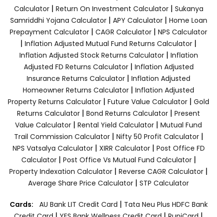
|
|
Calculator
Return On Investment Calculator
Sukanya
|
|
Samriddhi Yojana Calculator
APY Calculator
Home Loan
|
|
Prepayment Calculator
CAGR Calculator
NPS Calculator
|
|
Inflation Adjusted Mutual Fund Returns Calculator
|
Inflation Adjusted Stock Returns Calculator
Inflation
|
Adjusted FD Returns Calculator
Inflation Adjusted
|
Insurance Returns Calculator
Inflation Adjusted
|
Homeowner Returns Calculator
Inflation Adjusted
|
|
Property Returns Calculator
Future Value Calculator
Gold
|
|
Returns Calculator
Bond Returns Calculator
Present
|
|
Value Calculator
Rental Yield Calculator
Mutual Fund
|
|
Trail Commission Calculator
Nifty 50 Profit Calculator
|
|
NPS Vatsalya Calculator
XIRR Calculator
Post Office FD
|
|
Calculator
Post Office Vs Mutual Fund Calculator
|
|
Property Indexation Calculator
Reverse CAGR Calculator
|
Average Share Price Calculator
STP Calculator
|
Cards:
AU Bank LIT Credit Card
Tata Neu Plus HDFC Bank
|
|
|
Credit Card
YES Bank Wellness Credit Card
RupiCard