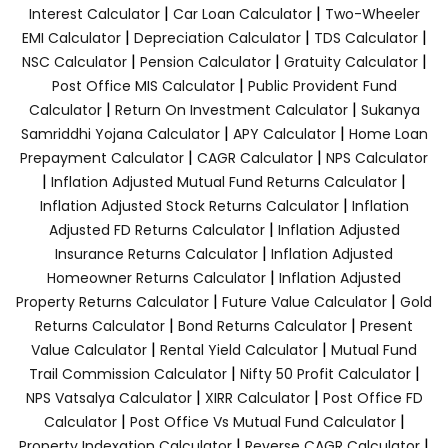
|
|
Interest Calculator
Car Loan Calculator
Two-Wheeler
|
|
|
EMI Calculator
Depreciation Calculator
TDS Calculator
|
|
|
NSC Calculator
Pension Calculator
Gratuity Calculator
|
Post Office MIS Calculator
Public Provident Fund
|
|
Calculator
Return On Investment Calculator
Sukanya
|
|
Samriddhi Yojana Calculator
APY Calculator
Home Loan
|
|
Prepayment Calculator
CAGR Calculator
NPS Calculator
|
|
Inflation Adjusted Mutual Fund Returns Calculator
|
Inflation Adjusted Stock Returns Calculator
Inflation
|
Adjusted FD Returns Calculator
Inflation Adjusted
|
Insurance Returns Calculator
Inflation Adjusted
|
Homeowner Returns Calculator
Inflation Adjusted
|
|
Property Returns Calculator
Future Value Calculator
Gold
|
|
Returns Calculator
Bond Returns Calculator
Present
|
|
Value Calculator
Rental Yield Calculator
Mutual Fund
|
|
Trail Commission Calculator
Nifty 50 Profit Calculator
|
|
NPS Vatsalya Calculator
XIRR Calculator
Post Office FD
|
|
Calculator
Post Office Vs Mutual Fund Calculator
|
|
Property Indexation Calculator
Reverse CAGR Calculator