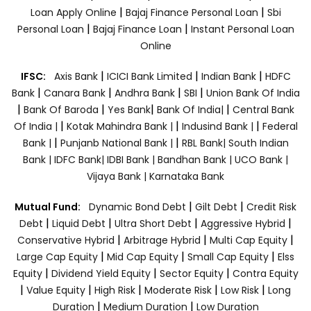
|
|
Loan Apply Online
Bajaj Finance Personal Loan
Sbi
|
|
Personal Loan
Bajaj Finance Loan
Instant Personal Loan
Online
|
|
|
IFSC:
Axis Bank
ICICI Bank Limited
Indian Bank
HDFC
|
|
|
|
Bank
Canara Bank
Andhra Bank
SBI
Union Bank Of India
|
|
|
|
Bank Of Baroda
Yes Bank
Bank Of India|
Central Bank
|
|
|
Of India |
Kotak Mahindra Bank |
Indusind Bank |
Federal
|
|
Bank |
Punjanb National Bank |
RBL Bank|
South Indian
Bank |
IDFC Bank|
IDBI Bank |
Bandhan Bank |
UCO Bank |
Vijaya Bank |
Karnataka Bank
|
|
Mutual Fund:
Dynamic Bond Debt
Gilt Debt
Credit Risk
|
|
|
|
Debt
Liquid Debt
Ultra Short Debt
Aggressive Hybrid
|
|
|
Conservative Hybrid
Arbitrage Hybrid
Multi Cap Equity
|
|
|
Large Cap Equity
Mid Cap Equity
Small Cap Equity
Elss
|
|
|
Equity
Dividend Yield Equity
Sector Equity
Contra Equity
|
|
|
|
|
Value Equity
High Risk
Moderate Risk
Low Risk
Long
|
|
Duration
Medium Duration
Low Duration