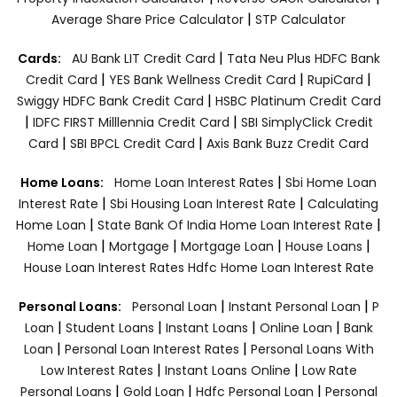
|
Average Share Price Calculator
STP Calculator
|
Cards:
AU Bank LIT Credit Card
Tata Neu Plus HDFC Bank
|
|
|
Credit Card
YES Bank Wellness Credit Card
RupiCard
|
Swiggy HDFC Bank Credit Card
HSBC Platinum Credit Card
|
|
IDFC FIRST Milllennia Credit Card
SBI SimplyClick Credit
|
|
Card
SBI BPCL Credit Card
Axis Bank Buzz Credit Card
|
Home Loans:
Home Loan Interest Rates
Sbi Home Loan
|
|
Interest Rate
Sbi Housing Loan Interest Rate
Calculating
|
|
Home Loan
State Bank Of India Home Loan Interest Rate
|
|
|
|
Home Loan
Mortgage
Mortgage Loan
House Loans
House Loan Interest Rates
Hdfc Home Loan Interest Rate
|
|
Personal Loans:
Personal Loan
Instant Personal Loan
P
|
|
|
|
Loan
Student Loans
Instant Loans
Online Loan
Bank
|
|
Loan
Personal Loan Interest Rates
Personal Loans With
|
|
Low Interest Rates
Instant Loans Online
Low Rate
|
|
|
Personal Loans
Gold Loan
Hdfc Personal Loan
Personal