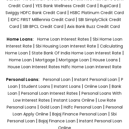
|
|
|
Credit Card
YES Bank Wellness Credit Card
RupiCard
|
Swiggy HDFC Bank Credit Card
HSBC Platinum Credit Card
|
|
IDFC FIRST Milllennia Credit Card
SBI SimplyClick Credit
|
|
Card
SBI BPCL Credit Card
Axis Bank Buzz Credit Card
|
Home Loans:
Home Loan Interest Rates
Sbi Home Loan
|
|
Interest Rate
Sbi Housing Loan Interest Rate
Calculating
|
|
Home Loan
State Bank Of India Home Loan Interest Rate
|
|
|
|
Home Loan
Mortgage
Mortgage Loan
House Loans
House Loan Interest Rates
Hdfc Home Loan Interest Rate
|
|
Personal Loans:
Personal Loan
Instant Personal Loan
P
|
|
|
|
Loan
Student Loans
Instant Loans
Online Loan
Bank
|
|
Loan
Personal Loan Interest Rates
Personal Loans With
|
|
Low Interest Rates
Instant Loans Online
Low Rate
|
|
|
Personal Loans
Gold Loan
Hdfc Personal Loan
Personal
|
|
Loan Apply Online
Bajaj Finance Personal Loan
Sbi
|
|
Personal Loan
Bajaj Finance Loan
Instant Personal Loan
Online