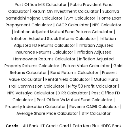
|
Post Office MIS Calculator
Public Provident Fund
|
|
Calculator
Return On Investment Calculator
Sukanya
|
|
Samriddhi Yojana Calculator
APY Calculator
Home Loan
|
|
Prepayment Calculator
CAGR Calculator
NPS Calculator
|
|
Inflation Adjusted Mutual Fund Returns Calculator
|
Inflation Adjusted Stock Returns Calculator
Inflation
|
Adjusted FD Returns Calculator
Inflation Adjusted
|
Insurance Returns Calculator
Inflation Adjusted
|
Homeowner Returns Calculator
Inflation Adjusted
|
|
Property Returns Calculator
Future Value Calculator
Gold
|
|
Returns Calculator
Bond Returns Calculator
Present
|
|
Value Calculator
Rental Yield Calculator
Mutual Fund
|
|
Trail Commission Calculator
Nifty 50 Profit Calculator
|
|
NPS Vatsalya Calculator
XIRR Calculator
Post Office FD
|
|
Calculator
Post Office Vs Mutual Fund Calculator
|
|
Property Indexation Calculator
Reverse CAGR Calculator
|
Average Share Price Calculator
STP Calculator
|
Cards:
AU Bank LIT Credit Card
Tata Neu Plus HDFC Bank