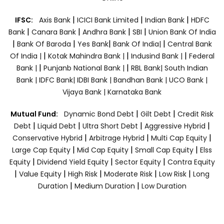
|
|
|
IFSC:
Axis Bank
ICICI Bank Limited
Indian Bank
HDFC
|
|
|
|
Bank
Canara Bank
Andhra Bank
SBI
Union Bank Of India
|
|
|
|
Bank Of Baroda
Yes Bank
Bank Of India|
Central Bank
|
|
|
Of India |
Kotak Mahindra Bank |
Indusind Bank |
Federal
|
|
Bank |
Punjanb National Bank |
RBL Bank|
South Indian
Bank |
IDFC Bank|
IDBI Bank |
Bandhan Bank |
UCO Bank |
Vijaya Bank |
Karnataka Bank
|
|
Mutual Fund:
Dynamic Bond Debt
Gilt Debt
Credit Risk
|
|
|
|
Debt
Liquid Debt
Ultra Short Debt
Aggressive Hybrid
|
|
|
Conservative Hybrid
Arbitrage Hybrid
Multi Cap Equity
|
|
|
Large Cap Equity
Mid Cap Equity
Small Cap Equity
Elss
|
|
|
Equity
Dividend Yield Equity
Sector Equity
Contra Equity
|
|
|
|
|
Value Equity
High Risk
Moderate Risk
Low Risk
Long
|
|
Duration
Medium Duration
Low Duration