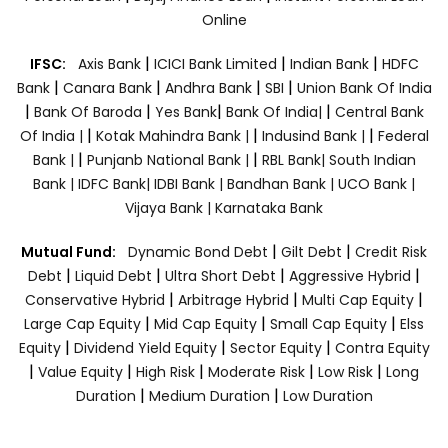
Online
|
|
|
IFSC:
Axis Bank
ICICI Bank Limited
Indian Bank
HDFC
|
|
|
|
Bank
Canara Bank
Andhra Bank
SBI
Union Bank Of India
|
|
|
|
Bank Of Baroda
Yes Bank
Bank Of India|
Central Bank
|
|
|
Of India |
Kotak Mahindra Bank |
Indusind Bank |
Federal
|
|
Bank |
Punjanb National Bank |
RBL Bank|
South Indian
Bank |
IDFC Bank|
IDBI Bank |
Bandhan Bank |
UCO Bank |
Vijaya Bank |
Karnataka Bank
|
|
Mutual Fund:
Dynamic Bond Debt
Gilt Debt
Credit Risk
|
|
|
|
Debt
Liquid Debt
Ultra Short Debt
Aggressive Hybrid
|
|
|
Conservative Hybrid
Arbitrage Hybrid
Multi Cap Equity
|
|
|
Large Cap Equity
Mid Cap Equity
Small Cap Equity
Elss
|
|
|
Equity
Dividend Yield Equity
Sector Equity
Contra Equity
|
|
|
|
|
Value Equity
High Risk
Moderate Risk
Low Risk
Long
|
|
Duration
Medium Duration
Low Duration