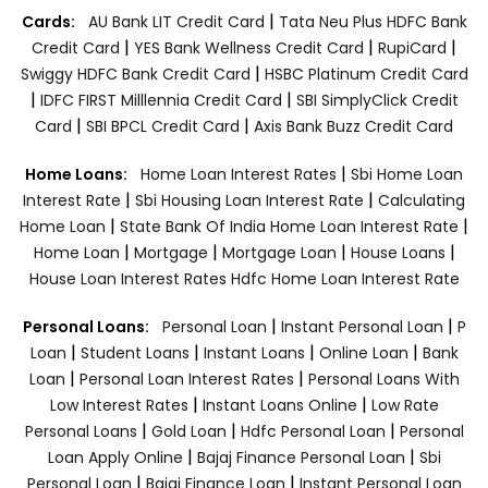
|
Cards:
AU Bank LIT Credit Card
Tata Neu Plus HDFC Bank
|
|
|
Credit Card
YES Bank Wellness Credit Card
RupiCard
|
Swiggy HDFC Bank Credit Card
HSBC Platinum Credit Card
|
|
IDFC FIRST Milllennia Credit Card
SBI SimplyClick Credit
|
|
Card
SBI BPCL Credit Card
Axis Bank Buzz Credit Card
|
Home Loans:
Home Loan Interest Rates
Sbi Home Loan
|
|
Interest Rate
Sbi Housing Loan Interest Rate
Calculating
|
|
Home Loan
State Bank Of India Home Loan Interest Rate
|
|
|
|
Home Loan
Mortgage
Mortgage Loan
House Loans
House Loan Interest Rates
Hdfc Home Loan Interest Rate
|
|
Personal Loans:
Personal Loan
Instant Personal Loan
P
|
|
|
|
Loan
Student Loans
Instant Loans
Online Loan
Bank
|
|
Loan
Personal Loan Interest Rates
Personal Loans With
|
|
Low Interest Rates
Instant Loans Online
Low Rate
|
|
|
Personal Loans
Gold Loan
Hdfc Personal Loan
Personal
|
|
Loan Apply Online
Bajaj Finance Personal Loan
Sbi
|
|
Personal Loan
Bajaj Finance Loan
Instant Personal Loan