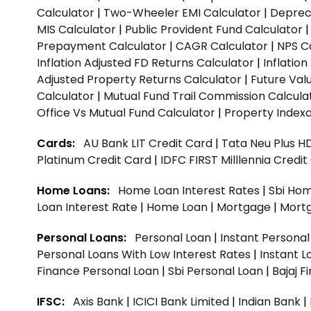
Calculator
|
Two-Wheeler EMI Calculator
|
Depreci
MIS Calculator
|
Public Provident Fund Calculator
Prepayment Calculator
|
CAGR Calculator
|
NPS C
Inflation Adjusted FD Returns Calculator
|
Inflatio
Adjusted Property Returns Calculator
|
Future Val
Calculator
|
Mutual Fund Trail Commission Calcula
Office Vs Mutual Fund Calculator
|
Property Indexa
Cards:
AU Bank LIT Credit Card
|
Tata Neu Plus H
Platinum Credit Card
|
IDFC FIRST Milllennia Credi
Home Loans:
Home Loan Interest Rates
|
Sbi Hom
Loan Interest Rate
|
Home Loan
|
Mortgage
|
Mort
Personal Loans:
Personal Loan
|
Instant Persona
Personal Loans With Low Interest Rates
|
Instant L
Finance Personal Loan
|
Sbi Personal Loan
|
Bajaj 
IFSC:
Axis Bank
|
ICICI Bank Limited
|
Indian Bank
|