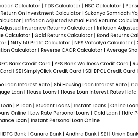
ation Calculator
|
TDS Calculator
|
NSC Calculator
|
Pens
|
Return On Investment Calculator
|
Sukanya Samriddhi Yo
alculator
|
Inflation Adjusted Mutual Fund Returns Calcula
n Adjusted Insurance Returns Calculator
|
Inflation Adjust
ue Calculator
|
Gold Returns Calculator
|
Bond Returns Cal
tor
|
Nifty 50 Profit Calculator
|
NPS Vatsalya Calculator
|
tion Calculator
|
Reverse CAGR Calculator
|
Average Shar
DFC Bank Credit Card
|
YES Bank Wellness Credit Card
|
R
t Card
|
SBI SimplyClick Credit Card
|
SBI BPCL Credit Card
e Loan Interest Rate
|
Sbi Housing Loan Interest Rate
|
Ca
gage Loan
|
House Loans
|
House Loan Interest Rates
Hdfc
l Loan
|
P Loan
|
Student Loans
|
Instant Loans
|
Online Loa
oans Online
|
Low Rate Personal Loans
|
Gold Loan
|
Hdfc P
Finance Loan
|
Instant Personal Loan Online
HDFC Bank
|
Canara Bank
|
Andhra Bank
|
SBI
|
Union Bank