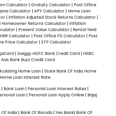
ion Calculator
|
Gratuity Calculator
|
Post Office
jana Calculator
|
APY Calculator
|
Home Loan
tor
|
Inflation Adjusted Stock Returns Calculator
|
ed Homeowner Returns Calculator
|
Inflation
culator
|
Present Value Calculator
|
Rental Yield
XIRR Calculator
|
Post Office FD Calculator
|
Post
e Price Calculator
|
STP Calculator
upiCard
|
Swiggy HDFC Bank Credit Card
|
HSBC
|
Axis Bank Buzz Credit Card
lculating Home Loan
|
State Bank Of India Home
 Home Loan Interest Rate
n
|
Bank Loan
|
Personal Loan Interest Rates
|
ersonal Loan
|
Personal Loan Apply Online
|
Bajaj
 Of India
|
Bank Of Baroda
|
Yes Bank
|
Bank Of