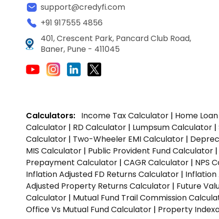
support@credyfi.com
+91 917555 4856
401, Crescent Park, Pancard Club Road,
Baner, Pune - 411045
Calculators:
Income Tax Calculator
|
Home Loan 
Calculator
|
RD Calculator
|
Lumpsum Calculator
|
Calculator
|
Two-Wheeler EMI Calculator
|
Depreci
MIS Calculator
|
Public Provident Fund Calculator
Prepayment Calculator
|
CAGR Calculator
|
NPS C
Inflation Adjusted FD Returns Calculator
|
Inflatio
Adjusted Property Returns Calculator
|
Future Val
Calculator
|
Mutual Fund Trail Commission Calcula
Office Vs Mutual Fund Calculator
|
Property Indexa