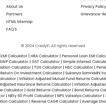
About Us
Privacy Polic
Partners
Grievance-Re
HTML Sitemap
FAQ'S
© 2024 CredyFi. All rights reserved
EMI Calculator
|
HRA Calculator
|
Personal Loan EMI Calc
SWP Calculator
|
GST Calculator
|
Simple Interest Calcul
ation Calculator
|
TDS Calculator
|
NSC Calculator
|
Pens
|
Return On Investment Calculator
|
Sukanya Samriddhi Yo
alculator
|
Inflation Adjusted Mutual Fund Returns Calcula
n Adjusted Insurance Returns Calculator
|
Inflation Adjust
ue Calculator
|
Gold Returns Calculator
|
Bond Returns Cal
tor
|
Nifty 50 Profit Calculator
|
NPS Vatsalya Calculator
|
tion Calculator
|
Reverse CAGR Calculator
|
Average Shar