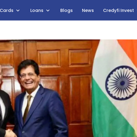
 Cards
Loans
Blogs
News
Credyfi Invest