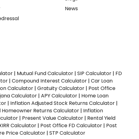
y
News
dressal
ulator
|
Mutual Fund Calculator
|
SIP Calculator
|
FD
ator
|
Compound Interest Calculator
|
Car Loan
ion Calculator
|
Gratuity Calculator
|
Post Office
jana Calculator
|
APY Calculator
|
Home Loan
tor
|
Inflation Adjusted Stock Returns Calculator
|
ed Homeowner Returns Calculator
|
Inflation
culator
|
Present Value Calculator
|
Rental Yield
XIRR Calculator
|
Post Office FD Calculator
|
Post
e Price Calculator
|
STP Calculator