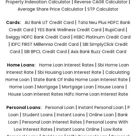
|
|
Property Indexation Calculator
Reverse CAGR Calculator
|
Average Share Price Calculator
STP Calculator
|
Cards:
AU Bank LIT Credit Card
Tata Neu Plus HDFC Bank
|
|
|
Credit Card
YES Bank Wellness Credit Card
RupiCard
|
Swiggy HDFC Bank Credit Card
HSBC Platinum Credit Card
|
|
IDFC FIRST Milllennia Credit Card
SBI SimplyClick Credit
|
|
Card
SBI BPCL Credit Card
Axis Bank Buzz Credit Card
|
Home Loans:
Home Loan Interest Rates
Sbi Home Loan
|
|
Interest Rate
Sbi Housing Loan Interest Rate
Calculating
|
|
Home Loan
State Bank Of India Home Loan Interest Rate
|
|
|
|
Home Loan
Mortgage
Mortgage Loan
House Loans
House Loan Interest Rates
Hdfc Home Loan Interest Rate
|
|
Personal Loans:
Personal Loan
Instant Personal Loan
P
|
|
|
|
Loan
Student Loans
Instant Loans
Online Loan
Bank
|
|
Loan
Personal Loan Interest Rates
Personal Loans With
|
|
Low Interest Rates
Instant Loans Online
Low Rate