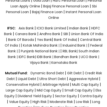
|
|
|
Personal Loans
Gold Loan
Hdfc Personal Loan
Personal
|
|
Loan Apply Online
Bajaj Finance Personal Loan
Sbi
|
|
Personal Loan
Bajaj Finance Loan
Instant Personal Loan
Online
|
|
|
IFSC:
Axis Bank
ICICI Bank Limited
Indian Bank
HDFC
|
|
|
|
Bank
Canara Bank
Andhra Bank
SBI
Union Bank Of India
|
|
|
|
Bank Of Baroda
Yes Bank
Bank Of India|
Central Bank
|
|
|
Of India |
Kotak Mahindra Bank |
Indusind Bank |
Federal
|
|
Bank |
Punjanb National Bank |
RBL Bank|
South Indian
Bank |
IDFC Bank|
IDBI Bank |
Bandhan Bank |
UCO Bank |
Vijaya Bank |
Karnataka Bank
|
|
Mutual Fund:
Dynamic Bond Debt
Gilt Debt
Credit Risk
|
|
|
|
Debt
Liquid Debt
Ultra Short Debt
Aggressive Hybrid
|
|
|
Conservative Hybrid
Arbitrage Hybrid
Multi Cap Equity
|
|
|
Large Cap Equity
Mid Cap Equity
Small Cap Equity
Elss
|
|
|
Equity
Dividend Yield Equity
Sector Equity
Contra Equity
|
|
|
|
|
Value Equity
High Risk
Moderate Risk
Low Risk
Long