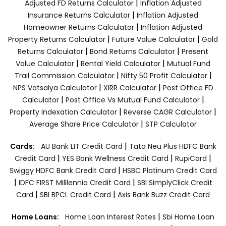
|
Adjusted FD Returns Calculator
Inflation Adjusted
|
Insurance Returns Calculator
Inflation Adjusted
|
Homeowner Returns Calculator
Inflation Adjusted
|
|
Property Returns Calculator
Future Value Calculator
Gold
|
|
Returns Calculator
Bond Returns Calculator
Present
|
|
Value Calculator
Rental Yield Calculator
Mutual Fund
|
|
Trail Commission Calculator
Nifty 50 Profit Calculator
|
|
NPS Vatsalya Calculator
XIRR Calculator
Post Office FD
|
|
Calculator
Post Office Vs Mutual Fund Calculator
|
|
Property Indexation Calculator
Reverse CAGR Calculator
|
Average Share Price Calculator
STP Calculator
|
Cards:
AU Bank LIT Credit Card
Tata Neu Plus HDFC Bank
|
|
|
Credit Card
YES Bank Wellness Credit Card
RupiCard
|
Swiggy HDFC Bank Credit Card
HSBC Platinum Credit Card
|
|
IDFC FIRST Milllennia Credit Card
SBI SimplyClick Credit
|
|
Card
SBI BPCL Credit Card
Axis Bank Buzz Credit Card
|
Home Loans:
Home Loan Interest Rates
Sbi Home Loan