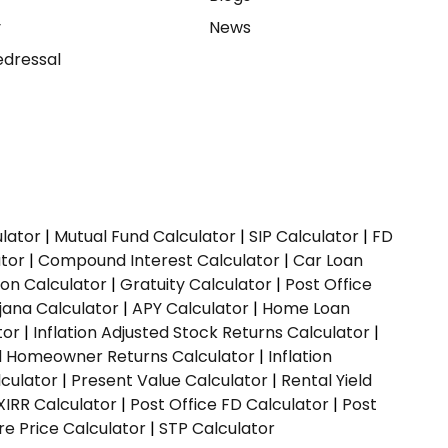
y
News
dressal
ulator
|
Mutual Fund Calculator
|
SIP Calculator
|
FD
ator
|
Compound Interest Calculator
|
Car Loan
ion Calculator
|
Gratuity Calculator
|
Post Office
jana Calculator
|
APY Calculator
|
Home Loan
tor
|
Inflation Adjusted Stock Returns Calculator
|
ed Homeowner Returns Calculator
|
Inflation
culator
|
Present Value Calculator
|
Rental Yield
XIRR Calculator
|
Post Office FD Calculator
|
Post
e Price Calculator
|
STP Calculator