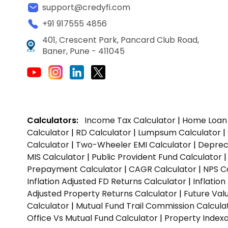
support@credyfi.com
+91 917555 4856
401, Crescent Park, Pancard Club Road,
Baner, Pune - 411045
Calculators:
Income Tax Calculator
|
Home Loan 
Calculator
|
RD Calculator
|
Lumpsum Calculator
|
Calculator
|
Two-Wheeler EMI Calculator
|
Depreci
MIS Calculator
|
Public Provident Fund Calculator
Prepayment Calculator
|
CAGR Calculator
|
NPS C
Inflation Adjusted FD Returns Calculator
|
Inflatio
Adjusted Property Returns Calculator
|
Future Val
Calculator
|
Mutual Fund Trail Commission Calcula
Office Vs Mutual Fund Calculator
|
Property Indexa