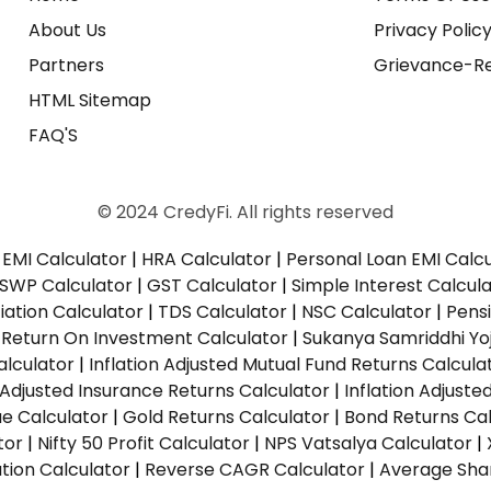
About Us
Privacy Polic
Partners
Grievance-Re
HTML Sitemap
FAQ'S
© 2024 CredyFi. All rights reserved
EMI Calculator
|
HRA Calculator
|
Personal Loan EMI Calc
SWP Calculator
|
GST Calculator
|
Simple Interest Calcul
ation Calculator
|
TDS Calculator
|
NSC Calculator
|
Pens
|
Return On Investment Calculator
|
Sukanya Samriddhi Yo
alculator
|
Inflation Adjusted Mutual Fund Returns Calcula
n Adjusted Insurance Returns Calculator
|
Inflation Adjust
ue Calculator
|
Gold Returns Calculator
|
Bond Returns Cal
tor
|
Nifty 50 Profit Calculator
|
NPS Vatsalya Calculator
|
tion Calculator
|
Reverse CAGR Calculator
|
Average Shar