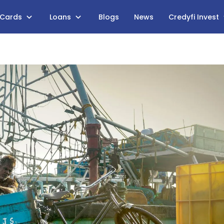
 Cards
Loans
Blogs
News
Credyfi Invest