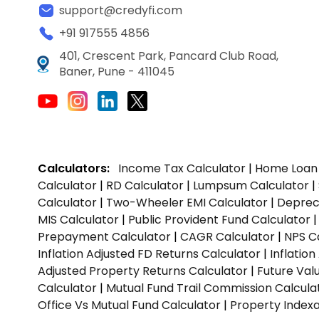
support@credyfi.com
+91 917555 4856
401, Crescent Park, Pancard Club Road,
Baner, Pune - 411045
Calculators:
Income Tax Calculator
|
Home Loan 
Calculator
|
RD Calculator
|
Lumpsum Calculator
|
Calculator
|
Two-Wheeler EMI Calculator
|
Depreci
MIS Calculator
|
Public Provident Fund Calculator
Prepayment Calculator
|
CAGR Calculator
|
NPS C
Inflation Adjusted FD Returns Calculator
|
Inflatio
Adjusted Property Returns Calculator
|
Future Val
Calculator
|
Mutual Fund Trail Commission Calcula
Office Vs Mutual Fund Calculator
|
Property Indexa