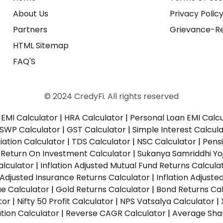
About Us
Privacy Polic
Partners
Grievance-Re
HTML Sitemap
FAQ'S
© 2024 CredyFi. All rights reserved
EMI Calculator
|
HRA Calculator
|
Personal Loan EMI Calc
SWP Calculator
|
GST Calculator
|
Simple Interest Calcul
ation Calculator
|
TDS Calculator
|
NSC Calculator
|
Pens
|
Return On Investment Calculator
|
Sukanya Samriddhi Yo
alculator
|
Inflation Adjusted Mutual Fund Returns Calcula
n Adjusted Insurance Returns Calculator
|
Inflation Adjust
ue Calculator
|
Gold Returns Calculator
|
Bond Returns Cal
tor
|
Nifty 50 Profit Calculator
|
NPS Vatsalya Calculator
|
tion Calculator
|
Reverse CAGR Calculator
|
Average Shar