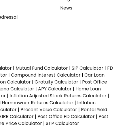
y
News
dressal
ulator
|
Mutual Fund Calculator
|
SIP Calculator
|
FD
ator
|
Compound Interest Calculator
|
Car Loan
ion Calculator
|
Gratuity Calculator
|
Post Office
jana Calculator
|
APY Calculator
|
Home Loan
tor
|
Inflation Adjusted Stock Returns Calculator
|
ed Homeowner Returns Calculator
|
Inflation
culator
|
Present Value Calculator
|
Rental Yield
XIRR Calculator
|
Post Office FD Calculator
|
Post
e Price Calculator
|
STP Calculator