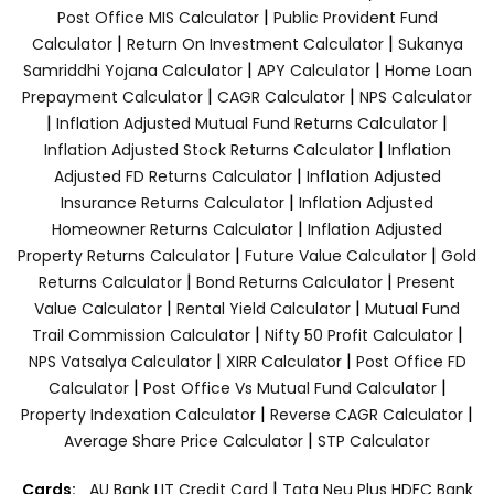
|
Post Office MIS Calculator
Public Provident Fund
|
|
Calculator
Return On Investment Calculator
Sukanya
|
|
Samriddhi Yojana Calculator
APY Calculator
Home Loan
|
|
Prepayment Calculator
CAGR Calculator
NPS Calculator
|
|
Inflation Adjusted Mutual Fund Returns Calculator
|
Inflation Adjusted Stock Returns Calculator
Inflation
|
Adjusted FD Returns Calculator
Inflation Adjusted
|
Insurance Returns Calculator
Inflation Adjusted
|
Homeowner Returns Calculator
Inflation Adjusted
|
|
Property Returns Calculator
Future Value Calculator
Gold
|
|
Returns Calculator
Bond Returns Calculator
Present
|
|
Value Calculator
Rental Yield Calculator
Mutual Fund
|
|
Trail Commission Calculator
Nifty 50 Profit Calculator
|
|
NPS Vatsalya Calculator
XIRR Calculator
Post Office FD
|
|
Calculator
Post Office Vs Mutual Fund Calculator
|
|
Property Indexation Calculator
Reverse CAGR Calculator
|
Average Share Price Calculator
STP Calculator
|
Cards:
AU Bank LIT Credit Card
Tata Neu Plus HDFC Bank