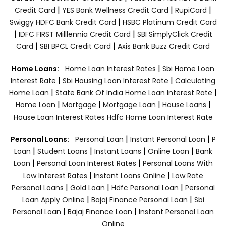
|
|
|
Credit Card
YES Bank Wellness Credit Card
RupiCard
|
Swiggy HDFC Bank Credit Card
HSBC Platinum Credit Card
|
|
IDFC FIRST Milllennia Credit Card
SBI SimplyClick Credit
|
|
Card
SBI BPCL Credit Card
Axis Bank Buzz Credit Card
|
Home Loans:
Home Loan Interest Rates
Sbi Home Loan
|
|
Interest Rate
Sbi Housing Loan Interest Rate
Calculating
|
|
Home Loan
State Bank Of India Home Loan Interest Rate
|
|
|
|
Home Loan
Mortgage
Mortgage Loan
House Loans
House Loan Interest Rates
Hdfc Home Loan Interest Rate
|
|
Personal Loans:
Personal Loan
Instant Personal Loan
P
|
|
|
|
Loan
Student Loans
Instant Loans
Online Loan
Bank
|
|
Loan
Personal Loan Interest Rates
Personal Loans With
|
|
Low Interest Rates
Instant Loans Online
Low Rate
|
|
|
Personal Loans
Gold Loan
Hdfc Personal Loan
Personal
|
|
Loan Apply Online
Bajaj Finance Personal Loan
Sbi
|
|
Personal Loan
Bajaj Finance Loan
Instant Personal Loan
Online