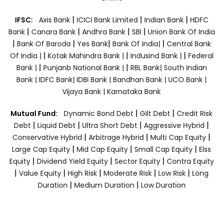
|
|
|
IFSC:
Axis Bank
ICICI Bank Limited
Indian Bank
HDFC
|
|
|
|
Bank
Canara Bank
Andhra Bank
SBI
Union Bank Of India
|
|
|
|
Bank Of Baroda
Yes Bank
Bank Of India|
Central Bank
|
|
|
Of India |
Kotak Mahindra Bank |
Indusind Bank |
Federal
|
|
Bank |
Punjanb National Bank |
RBL Bank|
South Indian
Bank |
IDFC Bank|
IDBI Bank |
Bandhan Bank |
UCO Bank |
Vijaya Bank |
Karnataka Bank
|
|
Mutual Fund:
Dynamic Bond Debt
Gilt Debt
Credit Risk
|
|
|
|
Debt
Liquid Debt
Ultra Short Debt
Aggressive Hybrid
|
|
|
Conservative Hybrid
Arbitrage Hybrid
Multi Cap Equity
|
|
|
Large Cap Equity
Mid Cap Equity
Small Cap Equity
Elss
|
|
|
Equity
Dividend Yield Equity
Sector Equity
Contra Equity
|
|
|
|
|
Value Equity
High Risk
Moderate Risk
Low Risk
Long
|
|
Duration
Medium Duration
Low Duration