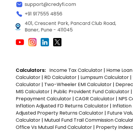
support@credyfi.com
+91 917555 4856
401, Crescent Park, Pancard Club Road,
Baner, Pune - 411045
Calculators:
Income Tax Calculator
|
Home Loan 
Calculator
|
RD Calculator
|
Lumpsum Calculator
|
Calculator
|
Two-Wheeler EMI Calculator
|
Depreci
MIS Calculator
|
Public Provident Fund Calculator
Prepayment Calculator
|
CAGR Calculator
|
NPS C
Inflation Adjusted FD Returns Calculator
|
Inflatio
Adjusted Property Returns Calculator
|
Future Val
Calculator
|
Mutual Fund Trail Commission Calcula
Office Vs Mutual Fund Calculator
|
Property Indexa