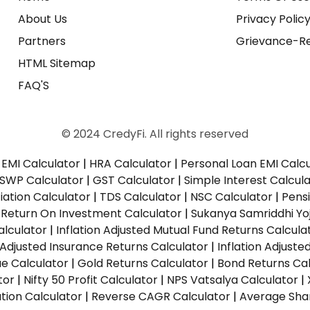
About Us
Privacy Polic
Partners
Grievance-Re
HTML Sitemap
FAQ'S
© 2024 CredyFi. All rights reserved
EMI Calculator
|
HRA Calculator
|
Personal Loan EMI Calc
SWP Calculator
|
GST Calculator
|
Simple Interest Calcul
ation Calculator
|
TDS Calculator
|
NSC Calculator
|
Pens
|
Return On Investment Calculator
|
Sukanya Samriddhi Yo
alculator
|
Inflation Adjusted Mutual Fund Returns Calcula
n Adjusted Insurance Returns Calculator
|
Inflation Adjust
ue Calculator
|
Gold Returns Calculator
|
Bond Returns Cal
tor
|
Nifty 50 Profit Calculator
|
NPS Vatsalya Calculator
|
tion Calculator
|
Reverse CAGR Calculator
|
Average Shar