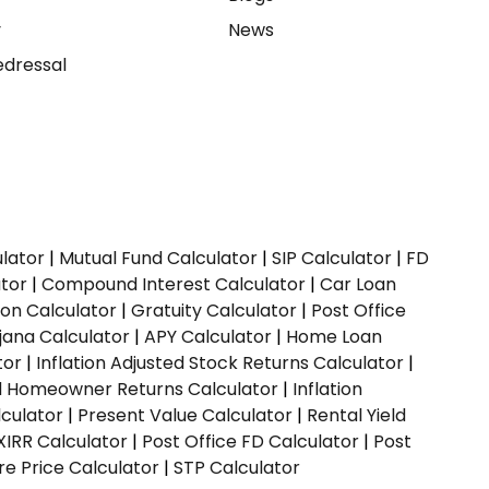
y
News
dressal
ulator
|
Mutual Fund Calculator
|
SIP Calculator
|
FD
ator
|
Compound Interest Calculator
|
Car Loan
ion Calculator
|
Gratuity Calculator
|
Post Office
jana Calculator
|
APY Calculator
|
Home Loan
tor
|
Inflation Adjusted Stock Returns Calculator
|
ed Homeowner Returns Calculator
|
Inflation
culator
|
Present Value Calculator
|
Rental Yield
XIRR Calculator
|
Post Office FD Calculator
|
Post
e Price Calculator
|
STP Calculator