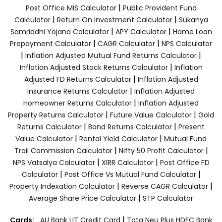
|
Post Office MIS Calculator
Public Provident Fund
|
|
Calculator
Return On Investment Calculator
Sukanya
|
|
Samriddhi Yojana Calculator
APY Calculator
Home Loan
|
|
Prepayment Calculator
CAGR Calculator
NPS Calculator
|
|
Inflation Adjusted Mutual Fund Returns Calculator
|
Inflation Adjusted Stock Returns Calculator
Inflation
|
Adjusted FD Returns Calculator
Inflation Adjusted
|
Insurance Returns Calculator
Inflation Adjusted
|
Homeowner Returns Calculator
Inflation Adjusted
|
|
Property Returns Calculator
Future Value Calculator
Gold
|
|
Returns Calculator
Bond Returns Calculator
Present
|
|
Value Calculator
Rental Yield Calculator
Mutual Fund
|
|
Trail Commission Calculator
Nifty 50 Profit Calculator
|
|
NPS Vatsalya Calculator
XIRR Calculator
Post Office FD
|
|
Calculator
Post Office Vs Mutual Fund Calculator
|
|
Property Indexation Calculator
Reverse CAGR Calculator
|
Average Share Price Calculator
STP Calculator
|
Cards:
AU Bank LIT Credit Card
Tata Neu Plus HDFC Bank