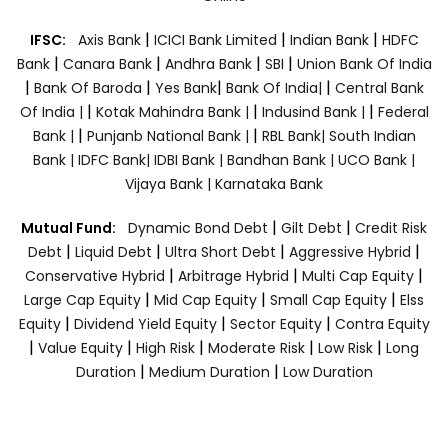
|
|
|
IFSC:
Axis Bank
ICICI Bank Limited
Indian Bank
HDFC
|
|
|
|
Bank
Canara Bank
Andhra Bank
SBI
Union Bank Of India
|
|
|
|
Bank Of Baroda
Yes Bank
Bank Of India|
Central Bank
|
|
|
Of India |
Kotak Mahindra Bank |
Indusind Bank |
Federal
|
|
Bank |
Punjanb National Bank |
RBL Bank|
South Indian
Bank |
IDFC Bank|
IDBI Bank |
Bandhan Bank |
UCO Bank |
Vijaya Bank |
Karnataka Bank
|
|
Mutual Fund:
Dynamic Bond Debt
Gilt Debt
Credit Risk
|
|
|
|
Debt
Liquid Debt
Ultra Short Debt
Aggressive Hybrid
|
|
|
Conservative Hybrid
Arbitrage Hybrid
Multi Cap Equity
|
|
|
Large Cap Equity
Mid Cap Equity
Small Cap Equity
Elss
|
|
|
Equity
Dividend Yield Equity
Sector Equity
Contra Equity
|
|
|
|
|
Value Equity
High Risk
Moderate Risk
Low Risk
Long
|
|
Duration
Medium Duration
Low Duration