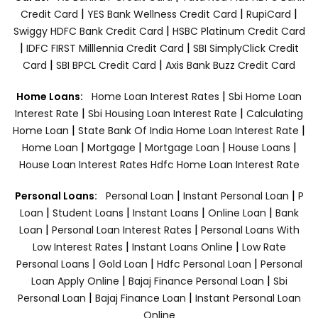
|
|
|
Credit Card
YES Bank Wellness Credit Card
RupiCard
|
Swiggy HDFC Bank Credit Card
HSBC Platinum Credit Card
|
|
IDFC FIRST Milllennia Credit Card
SBI SimplyClick Credit
|
|
Card
SBI BPCL Credit Card
Axis Bank Buzz Credit Card
|
Home Loans:
Home Loan Interest Rates
Sbi Home Loan
|
|
Interest Rate
Sbi Housing Loan Interest Rate
Calculating
|
|
Home Loan
State Bank Of India Home Loan Interest Rate
|
|
|
|
Home Loan
Mortgage
Mortgage Loan
House Loans
House Loan Interest Rates
Hdfc Home Loan Interest Rate
|
|
Personal Loans:
Personal Loan
Instant Personal Loan
P
|
|
|
|
Loan
Student Loans
Instant Loans
Online Loan
Bank
|
|
Loan
Personal Loan Interest Rates
Personal Loans With
|
|
Low Interest Rates
Instant Loans Online
Low Rate
|
|
|
Personal Loans
Gold Loan
Hdfc Personal Loan
Personal
|
|
Loan Apply Online
Bajaj Finance Personal Loan
Sbi
|
|
Personal Loan
Bajaj Finance Loan
Instant Personal Loan
Online