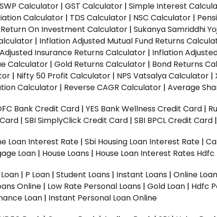
SWP Calculator
|
GST Calculator
|
Simple Interest Calcul
ation Calculator
|
TDS Calculator
|
NSC Calculator
|
Pens
|
Return On Investment Calculator
|
Sukanya Samriddhi Yo
alculator
|
Inflation Adjusted Mutual Fund Returns Calcula
n Adjusted Insurance Returns Calculator
|
Inflation Adjust
ue Calculator
|
Gold Returns Calculator
|
Bond Returns Cal
tor
|
Nifty 50 Profit Calculator
|
NPS Vatsalya Calculator
|
tion Calculator
|
Reverse CAGR Calculator
|
Average Shar
DFC Bank Credit Card
|
YES Bank Wellness Credit Card
|
R
t Card
|
SBI SimplyClick Credit Card
|
SBI BPCL Credit Card
e Loan Interest Rate
|
Sbi Housing Loan Interest Rate
|
Ca
gage Loan
|
House Loans
|
House Loan Interest Rates
Hdfc
l Loan
|
P Loan
|
Student Loans
|
Instant Loans
|
Online Loa
oans Online
|
Low Rate Personal Loans
|
Gold Loan
|
Hdfc P
Finance Loan
|
Instant Personal Loan Online