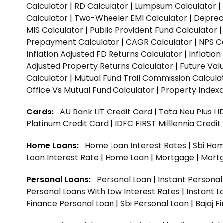
Calculator
|
RD Calculator
|
Lumpsum Calculator
|
Calculator
|
Two-Wheeler EMI Calculator
|
Depreci
MIS Calculator
|
Public Provident Fund Calculator
Prepayment Calculator
|
CAGR Calculator
|
NPS C
Inflation Adjusted FD Returns Calculator
|
Inflatio
Adjusted Property Returns Calculator
|
Future Val
Calculator
|
Mutual Fund Trail Commission Calcula
Office Vs Mutual Fund Calculator
|
Property Indexa
Cards:
AU Bank LIT Credit Card
|
Tata Neu Plus H
Platinum Credit Card
|
IDFC FIRST Milllennia Credi
Home Loans:
Home Loan Interest Rates
|
Sbi Hom
Loan Interest Rate
|
Home Loan
|
Mortgage
|
Mort
Personal Loans:
Personal Loan
|
Instant Persona
Personal Loans With Low Interest Rates
|
Instant L
Finance Personal Loan
|
Sbi Personal Loan
|
Bajaj 