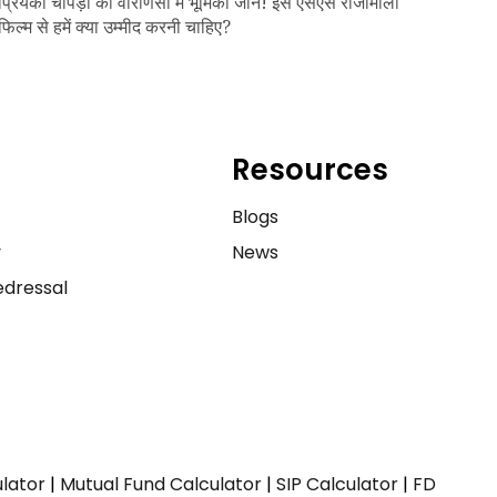
प्रियंका चोपड़ा की वाराणसी में भूमिका जानें! इस एसएस राजामौली
फिल्म से हमें क्या उम्मीद करनी चाहिए?
Resources
e
Blogs
y
News
dressal
ulator
|
Mutual Fund Calculator
|
SIP Calculator
|
FD