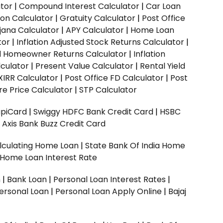
ator
|
Compound Interest Calculator
|
Car Loan
ion Calculator
|
Gratuity Calculator
|
Post Office
jana Calculator
|
APY Calculator
|
Home Loan
tor
|
Inflation Adjusted Stock Returns Calculator
|
ed Homeowner Returns Calculator
|
Inflation
culator
|
Present Value Calculator
|
Rental Yield
XIRR Calculator
|
Post Office FD Calculator
|
Post
e Price Calculator
|
STP Calculator
upiCard
|
Swiggy HDFC Bank Credit Card
|
HSBC
|
Axis Bank Buzz Credit Card
lculating Home Loan
|
State Bank Of India Home
 Home Loan Interest Rate
n
|
Bank Loan
|
Personal Loan Interest Rates
|
ersonal Loan
|
Personal Loan Apply Online
|
Bajaj