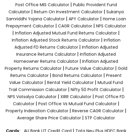
|
Post Office MIS Calculator
Public Provident Fund
|
|
Calculator
Return On Investment Calculator
Sukanya
|
|
Samriddhi Yojana Calculator
APY Calculator
Home Loan
|
|
Prepayment Calculator
CAGR Calculator
NPS Calculator
|
|
Inflation Adjusted Mutual Fund Returns Calculator
|
Inflation Adjusted Stock Returns Calculator
Inflation
|
Adjusted FD Returns Calculator
Inflation Adjusted
|
Insurance Returns Calculator
Inflation Adjusted
|
Homeowner Returns Calculator
Inflation Adjusted
|
|
Property Returns Calculator
Future Value Calculator
Gold
|
|
Returns Calculator
Bond Returns Calculator
Present
|
|
Value Calculator
Rental Yield Calculator
Mutual Fund
|
|
Trail Commission Calculator
Nifty 50 Profit Calculator
|
|
NPS Vatsalya Calculator
XIRR Calculator
Post Office FD
|
|
Calculator
Post Office Vs Mutual Fund Calculator
|
|
Property Indexation Calculator
Reverse CAGR Calculator
|
Average Share Price Calculator
STP Calculator
|
Cards:
AU Bank LIT Credit Card
Tata Neu Plus HDFC Bank