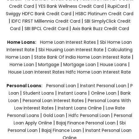
|
|
|
Credit Card
YES Bank Wellness Credit Card
RupiCard
|
Swiggy HDFC Bank Credit Card
HSBC Platinum Credit Card
|
|
IDFC FIRST Milllennia Credit Card
SBI SimplyClick Credit
|
|
Card
SBI BPCL Credit Card
Axis Bank Buzz Credit Card
|
Home Loans:
Home Loan Interest Rates
Sbi Home Loan
|
|
Interest Rate
Sbi Housing Loan Interest Rate
Calculating
|
|
Home Loan
State Bank Of India Home Loan Interest Rate
|
|
|
|
Home Loan
Mortgage
Mortgage Loan
House Loans
House Loan Interest Rates
Hdfc Home Loan Interest Rate
|
|
Personal Loans:
Personal Loan
Instant Personal Loan
P
|
|
|
|
Loan
Student Loans
Instant Loans
Online Loan
Bank
|
|
Loan
Personal Loan Interest Rates
Personal Loans With
|
|
Low Interest Rates
Instant Loans Online
Low Rate
|
|
|
Personal Loans
Gold Loan
Hdfc Personal Loan
Personal
|
|
Loan Apply Online
Bajaj Finance Personal Loan
Sbi
|
|
Personal Loan
Bajaj Finance Loan
Instant Personal Loan
Online