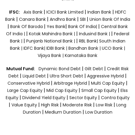
|
|
|
IFSC:
Axis Bank
ICICI Bank Limited
Indian Bank
HDFC
|
|
|
|
Bank
Canara Bank
Andhra Bank
SBI
Union Bank Of India
|
|
|
|
Bank Of Baroda
Yes Bank
Bank Of India|
Central Bank
|
|
|
Of India |
Kotak Mahindra Bank |
Indusind Bank |
Federal
|
|
Bank |
Punjanb National Bank |
RBL Bank|
South Indian
Bank |
IDFC Bank|
IDBI Bank |
Bandhan Bank |
UCO Bank |
Vijaya Bank |
Karnataka Bank
|
|
Mutual Fund:
Dynamic Bond Debt
Gilt Debt
Credit Risk
|
|
|
|
Debt
Liquid Debt
Ultra Short Debt
Aggressive Hybrid
|
|
|
Conservative Hybrid
Arbitrage Hybrid
Multi Cap Equity
|
|
|
Large Cap Equity
Mid Cap Equity
Small Cap Equity
Elss
|
|
|
Equity
Dividend Yield Equity
Sector Equity
Contra Equity
|
|
|
|
|
Value Equity
High Risk
Moderate Risk
Low Risk
Long
|
|
Duration
Medium Duration
Low Duration