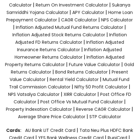
|
|
Calculator
Return On Investment Calculator
Sukanya
|
|
Samriddhi Yojana Calculator
APY Calculator
Home Loan
|
|
Prepayment Calculator
CAGR Calculator
NPS Calculator
|
|
Inflation Adjusted Mutual Fund Returns Calculator
|
Inflation Adjusted Stock Returns Calculator
Inflation
|
Adjusted FD Returns Calculator
Inflation Adjusted
|
Insurance Returns Calculator
Inflation Adjusted
|
Homeowner Returns Calculator
Inflation Adjusted
|
|
Property Returns Calculator
Future Value Calculator
Gold
|
|
Returns Calculator
Bond Returns Calculator
Present
|
|
Value Calculator
Rental Yield Calculator
Mutual Fund
|
|
Trail Commission Calculator
Nifty 50 Profit Calculator
|
|
NPS Vatsalya Calculator
XIRR Calculator
Post Office FD
|
|
Calculator
Post Office Vs Mutual Fund Calculator
|
|
Property Indexation Calculator
Reverse CAGR Calculator
|
Average Share Price Calculator
STP Calculator
|
Cards:
AU Bank LIT Credit Card
Tata Neu Plus HDFC Bank
|
|
|
Credit Card
YES Bank Wellness Credit Card
RupiCard