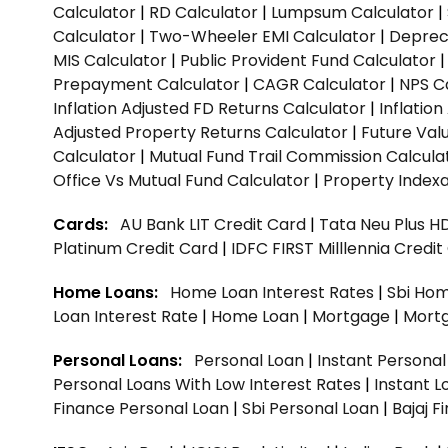
Calculator
|
RD Calculator
|
Lumpsum Calculator
|
Calculator
|
Two-Wheeler EMI Calculator
|
Depreci
MIS Calculator
|
Public Provident Fund Calculator
Prepayment Calculator
|
CAGR Calculator
|
NPS C
Inflation Adjusted FD Returns Calculator
|
Inflatio
Adjusted Property Returns Calculator
|
Future Val
Calculator
|
Mutual Fund Trail Commission Calcula
Office Vs Mutual Fund Calculator
|
Property Indexa
Cards:
AU Bank LIT Credit Card
|
Tata Neu Plus H
Platinum Credit Card
|
IDFC FIRST Milllennia Credi
Home Loans:
Home Loan Interest Rates
|
Sbi Hom
Loan Interest Rate
|
Home Loan
|
Mortgage
|
Mort
Personal Loans:
Personal Loan
|
Instant Persona
Personal Loans With Low Interest Rates
|
Instant L
Finance Personal Loan
|
Sbi Personal Loan
|
Bajaj 