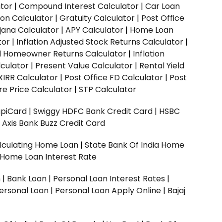
ator
|
Compound Interest Calculator
|
Car Loan
ion Calculator
|
Gratuity Calculator
|
Post Office
jana Calculator
|
APY Calculator
|
Home Loan
tor
|
Inflation Adjusted Stock Returns Calculator
|
ed Homeowner Returns Calculator
|
Inflation
culator
|
Present Value Calculator
|
Rental Yield
XIRR Calculator
|
Post Office FD Calculator
|
Post
e Price Calculator
|
STP Calculator
upiCard
|
Swiggy HDFC Bank Credit Card
|
HSBC
|
Axis Bank Buzz Credit Card
lculating Home Loan
|
State Bank Of India Home
 Home Loan Interest Rate
n
|
Bank Loan
|
Personal Loan Interest Rates
|
ersonal Loan
|
Personal Loan Apply Online
|
Bajaj