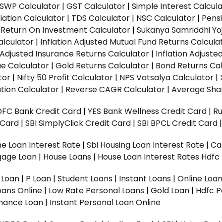
SWP Calculator
|
GST Calculator
|
Simple Interest Calcul
ation Calculator
|
TDS Calculator
|
NSC Calculator
|
Pens
|
Return On Investment Calculator
|
Sukanya Samriddhi Yo
alculator
|
Inflation Adjusted Mutual Fund Returns Calcula
n Adjusted Insurance Returns Calculator
|
Inflation Adjust
ue Calculator
|
Gold Returns Calculator
|
Bond Returns Cal
tor
|
Nifty 50 Profit Calculator
|
NPS Vatsalya Calculator
|
tion Calculator
|
Reverse CAGR Calculator
|
Average Shar
DFC Bank Credit Card
|
YES Bank Wellness Credit Card
|
R
t Card
|
SBI SimplyClick Credit Card
|
SBI BPCL Credit Card
e Loan Interest Rate
|
Sbi Housing Loan Interest Rate
|
Ca
gage Loan
|
House Loans
|
House Loan Interest Rates
Hdfc
l Loan
|
P Loan
|
Student Loans
|
Instant Loans
|
Online Loa
oans Online
|
Low Rate Personal Loans
|
Gold Loan
|
Hdfc P
Finance Loan
|
Instant Personal Loan Online