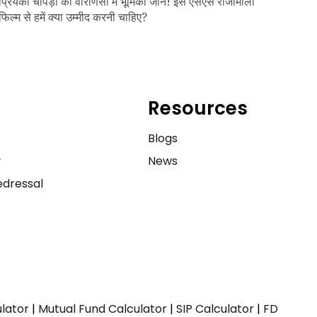
प्रियंका चोपड़ा की वाराणसी में भूमिका जानें! इस एसएस राजामौली
फिल्म से हमें क्या उम्मीद करनी चाहिए?
Resources
e
Blogs
y
News
dressal
ulator
|
Mutual Fund Calculator
|
SIP Calculator
|
FD