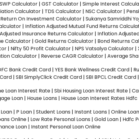
SWP Calculator
|
GST Calculator
|
Simple Interest Calcul
ation Calculator
|
TDS Calculator
|
NSC Calculator
|
Pens
|
Return On Investment Calculator
|
Sukanya Samriddhi Yo
alculator
|
Inflation Adjusted Mutual Fund Returns Calcula
n Adjusted Insurance Returns Calculator
|
Inflation Adjust
ue Calculator
|
Gold Returns Calculator
|
Bond Returns Cal
tor
|
Nifty 50 Profit Calculator
|
NPS Vatsalya Calculator
|
tion Calculator
|
Reverse CAGR Calculator
|
Average Shar
DFC Bank Credit Card
|
YES Bank Wellness Credit Card
|
R
t Card
|
SBI SimplyClick Credit Card
|
SBI BPCL Credit Card
e Loan Interest Rate
|
Sbi Housing Loan Interest Rate
|
Ca
gage Loan
|
House Loans
|
House Loan Interest Rates
Hdfc
l Loan
|
P Loan
|
Student Loans
|
Instant Loans
|
Online Loa
oans Online
|
Low Rate Personal Loans
|
Gold Loan
|
Hdfc P
Finance Loan
|
Instant Personal Loan Online