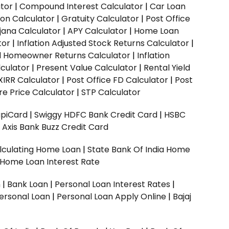
ator
|
Compound Interest Calculator
|
Car Loan
ion Calculator
|
Gratuity Calculator
|
Post Office
jana Calculator
|
APY Calculator
|
Home Loan
tor
|
Inflation Adjusted Stock Returns Calculator
|
ed Homeowner Returns Calculator
|
Inflation
culator
|
Present Value Calculator
|
Rental Yield
XIRR Calculator
|
Post Office FD Calculator
|
Post
e Price Calculator
|
STP Calculator
upiCard
|
Swiggy HDFC Bank Credit Card
|
HSBC
|
Axis Bank Buzz Credit Card
lculating Home Loan
|
State Bank Of India Home
 Home Loan Interest Rate
n
|
Bank Loan
|
Personal Loan Interest Rates
|
ersonal Loan
|
Personal Loan Apply Online
|
Bajaj