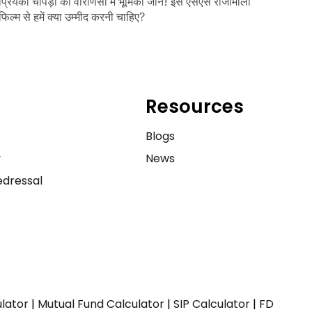
प्रियंका चोपड़ा की वाराणसी में भूमिका जानें! इस एसएस राजामौली
फिल्म से हमें क्या उम्मीद करनी चाहिए?
Resources
e
Blogs
y
News
dressal
ulator
|
Mutual Fund Calculator
|
SIP Calculator
|
FD