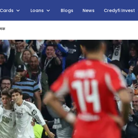
 Cards
Loans
Blogs
News
Credyfi Invest
 चमक