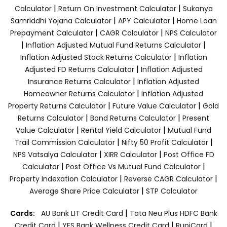
|
|
Calculator
Return On Investment Calculator
Sukanya
|
|
Samriddhi Yojana Calculator
APY Calculator
Home Loan
|
|
Prepayment Calculator
CAGR Calculator
NPS Calculator
|
|
Inflation Adjusted Mutual Fund Returns Calculator
|
Inflation Adjusted Stock Returns Calculator
Inflation
|
Adjusted FD Returns Calculator
Inflation Adjusted
|
Insurance Returns Calculator
Inflation Adjusted
|
Homeowner Returns Calculator
Inflation Adjusted
|
|
Property Returns Calculator
Future Value Calculator
Gold
|
|
Returns Calculator
Bond Returns Calculator
Present
|
|
Value Calculator
Rental Yield Calculator
Mutual Fund
|
|
Trail Commission Calculator
Nifty 50 Profit Calculator
|
|
NPS Vatsalya Calculator
XIRR Calculator
Post Office FD
|
|
Calculator
Post Office Vs Mutual Fund Calculator
|
|
Property Indexation Calculator
Reverse CAGR Calculator
|
Average Share Price Calculator
STP Calculator
|
Cards:
AU Bank LIT Credit Card
Tata Neu Plus HDFC Bank
|
|
|
Credit Card
YES Bank Wellness Credit Card
RupiCard