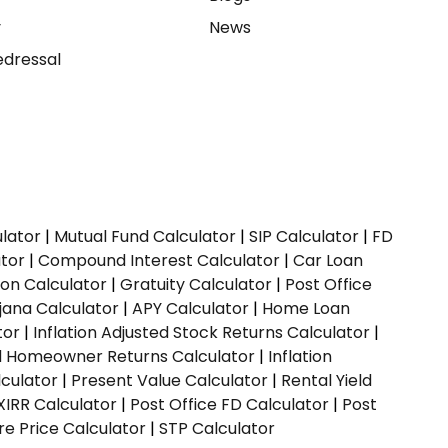
y
News
dressal
ulator
|
Mutual Fund Calculator
|
SIP Calculator
|
FD
ator
|
Compound Interest Calculator
|
Car Loan
ion Calculator
|
Gratuity Calculator
|
Post Office
jana Calculator
|
APY Calculator
|
Home Loan
tor
|
Inflation Adjusted Stock Returns Calculator
|
ed Homeowner Returns Calculator
|
Inflation
culator
|
Present Value Calculator
|
Rental Yield
XIRR Calculator
|
Post Office FD Calculator
|
Post
e Price Calculator
|
STP Calculator