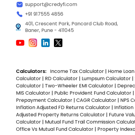
support@credyfi.com
+91 917555 4856
401, Crescent Park, Pancard Club Road,
Baner, Pune - 411045
Calculators:
Income Tax Calculator
|
Home Loan 
Calculator
|
RD Calculator
|
Lumpsum Calculator
|
Calculator
|
Two-Wheeler EMI Calculator
|
Depreci
MIS Calculator
|
Public Provident Fund Calculator
Prepayment Calculator
|
CAGR Calculator
|
NPS C
Inflation Adjusted FD Returns Calculator
|
Inflatio
Adjusted Property Returns Calculator
|
Future Val
Calculator
|
Mutual Fund Trail Commission Calcula
Office Vs Mutual Fund Calculator
|
Property Indexa