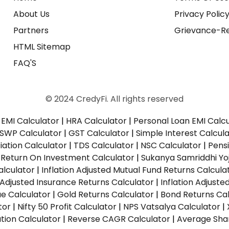
About Us
Privacy Polic
Partners
Grievance-Re
HTML Sitemap
FAQ'S
© 2024 CredyFi. All rights reserved
EMI Calculator
|
HRA Calculator
|
Personal Loan EMI Calc
SWP Calculator
|
GST Calculator
|
Simple Interest Calcul
ation Calculator
|
TDS Calculator
|
NSC Calculator
|
Pens
|
Return On Investment Calculator
|
Sukanya Samriddhi Yo
alculator
|
Inflation Adjusted Mutual Fund Returns Calcula
n Adjusted Insurance Returns Calculator
|
Inflation Adjust
ue Calculator
|
Gold Returns Calculator
|
Bond Returns Cal
tor
|
Nifty 50 Profit Calculator
|
NPS Vatsalya Calculator
|
tion Calculator
|
Reverse CAGR Calculator
|
Average Shar