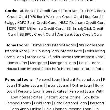
|
Cards:
AU Bank LIT Credit Card
Tata Neu Plus HDFC Bank
|
|
|
Credit Card
YES Bank Wellness Credit Card
RupiCard
|
Swiggy HDFC Bank Credit Card
HSBC Platinum Credit Card
|
|
IDFC FIRST Milllennia Credit Card
SBI SimplyClick Credit
|
|
Card
SBI BPCL Credit Card
Axis Bank Buzz Credit Card
|
Home Loans:
Home Loan Interest Rates
Sbi Home Loan
|
|
Interest Rate
Sbi Housing Loan Interest Rate
Calculating
|
|
Home Loan
State Bank Of India Home Loan Interest Rate
|
|
|
|
Home Loan
Mortgage
Mortgage Loan
House Loans
House Loan Interest Rates
Hdfc Home Loan Interest Rate
|
|
Personal Loans:
Personal Loan
Instant Personal Loan
P
|
|
|
|
Loan
Student Loans
Instant Loans
Online Loan
Bank
|
|
Loan
Personal Loan Interest Rates
Personal Loans With
|
|
Low Interest Rates
Instant Loans Online
Low Rate
|
|
|
Personal Loans
Gold Loan
Hdfc Personal Loan
Personal
|
|
Loan Apply Online
Bajaj Finance Personal Loan
Sbi