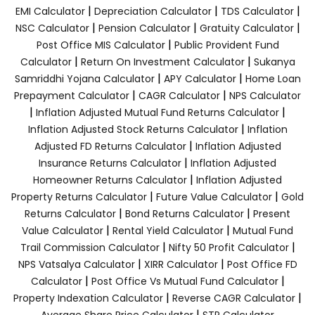
|
|
|
EMI Calculator
Depreciation Calculator
TDS Calculator
|
|
|
NSC Calculator
Pension Calculator
Gratuity Calculator
|
Post Office MIS Calculator
Public Provident Fund
|
|
Calculator
Return On Investment Calculator
Sukanya
|
|
Samriddhi Yojana Calculator
APY Calculator
Home Loan
|
|
Prepayment Calculator
CAGR Calculator
NPS Calculator
|
|
Inflation Adjusted Mutual Fund Returns Calculator
|
Inflation Adjusted Stock Returns Calculator
Inflation
|
Adjusted FD Returns Calculator
Inflation Adjusted
|
Insurance Returns Calculator
Inflation Adjusted
|
Homeowner Returns Calculator
Inflation Adjusted
|
|
Property Returns Calculator
Future Value Calculator
Gold
|
|
Returns Calculator
Bond Returns Calculator
Present
|
|
Value Calculator
Rental Yield Calculator
Mutual Fund
|
|
Trail Commission Calculator
Nifty 50 Profit Calculator
|
|
NPS Vatsalya Calculator
XIRR Calculator
Post Office FD
|
|
Calculator
Post Office Vs Mutual Fund Calculator
|
|
Property Indexation Calculator
Reverse CAGR Calculator
|
Average Share Price Calculator
STP Calculator