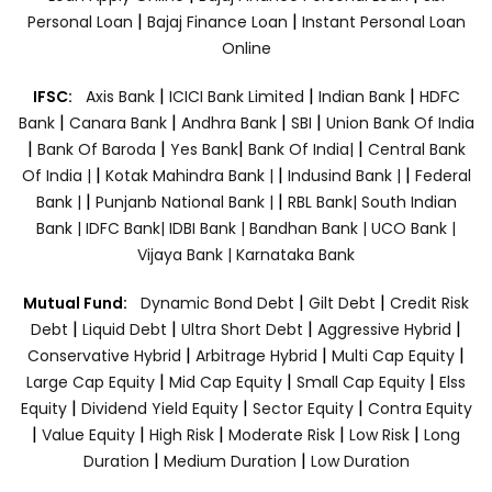
|
|
Personal Loan
Bajaj Finance Loan
Instant Personal Loan
Online
|
|
|
IFSC:
Axis Bank
ICICI Bank Limited
Indian Bank
HDFC
|
|
|
|
Bank
Canara Bank
Andhra Bank
SBI
Union Bank Of India
|
|
|
|
Bank Of Baroda
Yes Bank
Bank Of India|
Central Bank
|
|
|
Of India |
Kotak Mahindra Bank |
Indusind Bank |
Federal
|
|
Bank |
Punjanb National Bank |
RBL Bank|
South Indian
Bank |
IDFC Bank|
IDBI Bank |
Bandhan Bank |
UCO Bank |
Vijaya Bank |
Karnataka Bank
|
|
Mutual Fund:
Dynamic Bond Debt
Gilt Debt
Credit Risk
|
|
|
|
Debt
Liquid Debt
Ultra Short Debt
Aggressive Hybrid
|
|
|
Conservative Hybrid
Arbitrage Hybrid
Multi Cap Equity
|
|
|
Large Cap Equity
Mid Cap Equity
Small Cap Equity
Elss
|
|
|
Equity
Dividend Yield Equity
Sector Equity
Contra Equity
|
|
|
|
|
Value Equity
High Risk
Moderate Risk
Low Risk
Long
|
|
Duration
Medium Duration
Low Duration