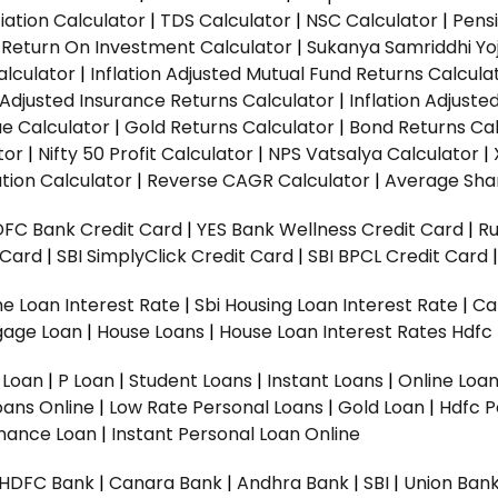
ation Calculator
|
TDS Calculator
|
NSC Calculator
|
Pens
|
Return On Investment Calculator
|
Sukanya Samriddhi Yo
alculator
|
Inflation Adjusted Mutual Fund Returns Calcula
n Adjusted Insurance Returns Calculator
|
Inflation Adjust
ue Calculator
|
Gold Returns Calculator
|
Bond Returns Cal
tor
|
Nifty 50 Profit Calculator
|
NPS Vatsalya Calculator
|
tion Calculator
|
Reverse CAGR Calculator
|
Average Shar
DFC Bank Credit Card
|
YES Bank Wellness Credit Card
|
R
t Card
|
SBI SimplyClick Credit Card
|
SBI BPCL Credit Card
e Loan Interest Rate
|
Sbi Housing Loan Interest Rate
|
Ca
gage Loan
|
House Loans
|
House Loan Interest Rates
Hdfc
l Loan
|
P Loan
|
Student Loans
|
Instant Loans
|
Online Loa
oans Online
|
Low Rate Personal Loans
|
Gold Loan
|
Hdfc P
Finance Loan
|
Instant Personal Loan Online
HDFC Bank
|
Canara Bank
|
Andhra Bank
|
SBI
|
Union Bank