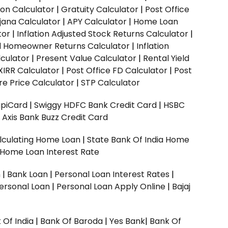
ion Calculator
|
Gratuity Calculator
|
Post Office
jana Calculator
|
APY Calculator
|
Home Loan
tor
|
Inflation Adjusted Stock Returns Calculator
|
ed Homeowner Returns Calculator
|
Inflation
culator
|
Present Value Calculator
|
Rental Yield
XIRR Calculator
|
Post Office FD Calculator
|
Post
e Price Calculator
|
STP Calculator
upiCard
|
Swiggy HDFC Bank Credit Card
|
HSBC
|
Axis Bank Buzz Credit Card
lculating Home Loan
|
State Bank Of India Home
 Home Loan Interest Rate
n
|
Bank Loan
|
Personal Loan Interest Rates
|
ersonal Loan
|
Personal Loan Apply Online
|
Bajaj
 Of India
|
Bank Of Baroda
|
Yes Bank
|
Bank Of