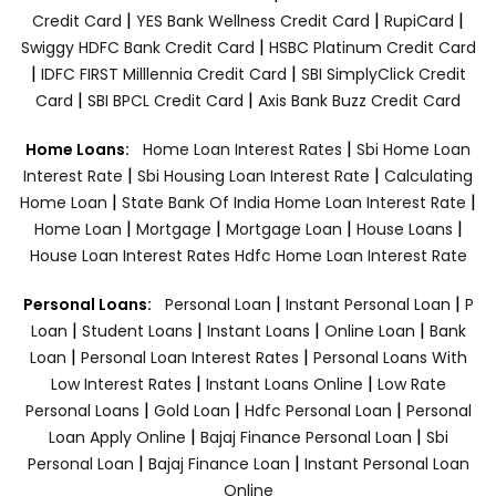
|
|
|
Credit Card
YES Bank Wellness Credit Card
RupiCard
|
Swiggy HDFC Bank Credit Card
HSBC Platinum Credit Card
|
|
IDFC FIRST Milllennia Credit Card
SBI SimplyClick Credit
|
|
Card
SBI BPCL Credit Card
Axis Bank Buzz Credit Card
|
Home Loans:
Home Loan Interest Rates
Sbi Home Loan
|
|
Interest Rate
Sbi Housing Loan Interest Rate
Calculating
|
|
Home Loan
State Bank Of India Home Loan Interest Rate
|
|
|
|
Home Loan
Mortgage
Mortgage Loan
House Loans
House Loan Interest Rates
Hdfc Home Loan Interest Rate
|
|
Personal Loans:
Personal Loan
Instant Personal Loan
P
|
|
|
|
Loan
Student Loans
Instant Loans
Online Loan
Bank
|
|
Loan
Personal Loan Interest Rates
Personal Loans With
|
|
Low Interest Rates
Instant Loans Online
Low Rate
|
|
|
Personal Loans
Gold Loan
Hdfc Personal Loan
Personal
|
|
Loan Apply Online
Bajaj Finance Personal Loan
Sbi
|
|
Personal Loan
Bajaj Finance Loan
Instant Personal Loan
Online