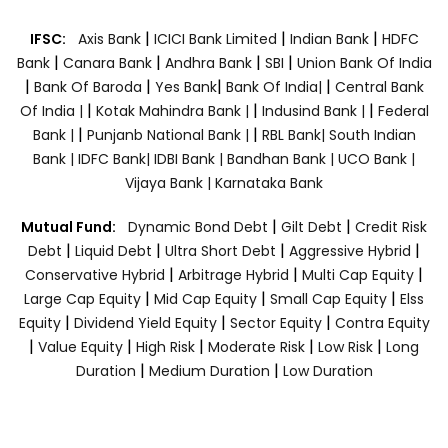
|
|
|
IFSC:
Axis Bank
ICICI Bank Limited
Indian Bank
HDFC
|
|
|
|
Bank
Canara Bank
Andhra Bank
SBI
Union Bank Of India
|
|
|
|
Bank Of Baroda
Yes Bank
Bank Of India|
Central Bank
|
|
|
Of India |
Kotak Mahindra Bank |
Indusind Bank |
Federal
|
|
Bank |
Punjanb National Bank |
RBL Bank|
South Indian
Bank |
IDFC Bank|
IDBI Bank |
Bandhan Bank |
UCO Bank |
Vijaya Bank |
Karnataka Bank
|
|
Mutual Fund:
Dynamic Bond Debt
Gilt Debt
Credit Risk
|
|
|
|
Debt
Liquid Debt
Ultra Short Debt
Aggressive Hybrid
|
|
|
Conservative Hybrid
Arbitrage Hybrid
Multi Cap Equity
|
|
|
Large Cap Equity
Mid Cap Equity
Small Cap Equity
Elss
|
|
|
Equity
Dividend Yield Equity
Sector Equity
Contra Equity
|
|
|
|
|
Value Equity
High Risk
Moderate Risk
Low Risk
Long
|
|
Duration
Medium Duration
Low Duration