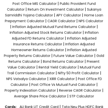
|
Post Office MIS Calculator
Public Provident Fund
|
|
Calculator
Return On Investment Calculator
Sukanya
|
|
Samriddhi Yojana Calculator
APY Calculator
Home Loan
|
|
Prepayment Calculator
CAGR Calculator
NPS Calculator
|
|
Inflation Adjusted Mutual Fund Returns Calculator
|
Inflation Adjusted Stock Returns Calculator
Inflation
|
Adjusted FD Returns Calculator
Inflation Adjusted
|
Insurance Returns Calculator
Inflation Adjusted
|
Homeowner Returns Calculator
Inflation Adjusted
|
|
Property Returns Calculator
Future Value Calculator
Gold
|
|
Returns Calculator
Bond Returns Calculator
Present
|
|
Value Calculator
Rental Yield Calculator
Mutual Fund
|
|
Trail Commission Calculator
Nifty 50 Profit Calculator
|
|
NPS Vatsalya Calculator
XIRR Calculator
Post Office FD
|
|
Calculator
Post Office Vs Mutual Fund Calculator
|
|
Property Indexation Calculator
Reverse CAGR Calculator
|
Average Share Price Calculator
STP Calculator
|
Cards:
AU Bank LIT Credit Card
Tata Neu Plus HDFC Bank